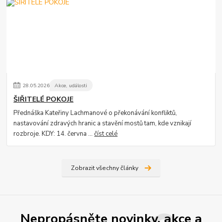
28
.
05
.
2026
Akce, události
ŠIŘITELÉ POKOJE
Přednáška Kateřiny Lachmanové o překonávání konfliktů,
nastavování zdravých hranic a stavění mostů tam, kde vznikají
rozbroje. KDY: 14. června ...
číst celé
Zobrazit všechny články
Nepropásněte novinky, akce a