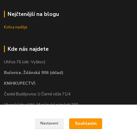
Nejčtenější na blogu
Kotva naděje
Kde nás najdete
Uhřice 76 (okr. Vyškov)
Bučovice, Ždánská 906 (sklad)
KNIHKUPECTVÍ:
České Budějovice, U Černé věže 71/4
Uherské Hradiště, Mariánské náměstí 200
Uherský Brod, Mariánské náměstí 13
Souhlasím
Nastavení