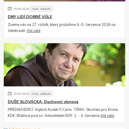
15
.
06
.
2026
Akce, události
DNY LIDÍ DOBRÉ VŮLE
Zveme vás na 27. ročník, který proběhne 4.–5. července 2026 na
Velehradě.
číst celé
15
.
06
.
2026
Akce, události
DUŠE SLOVÁCKA, Duchovní obnova
PŘEDNÁŠEJÍCÍ: Vojtěch Kodet O.Carm. TÉMA: Stvořeni pro Krista
KDE: Blatnice pod sv. Antonínkem KDY: 1. - 4. července
číst celé