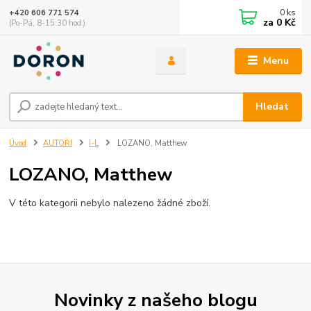
0
ks
+420 606 771 574
za
0 Kč
(Po-Pá, 8-15:30 hod.)
Menu
Hledat
Úvod
AUTOŘI
I-L
LOZANO, Matthew
LOZANO, Matthew
V této kategorii nebylo nalezeno žádné zboží.
Novinky z našeho blogu