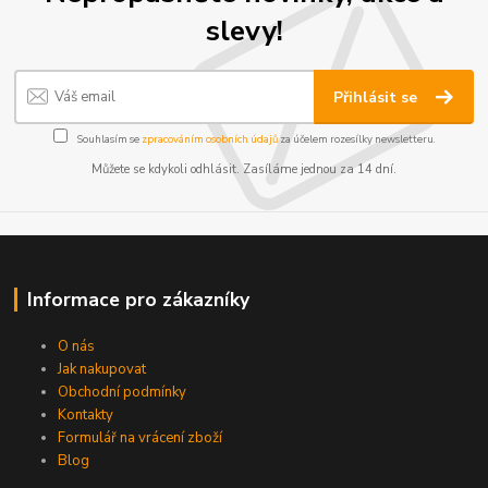
slevy!
Přihlásit se
Souhlasím se
zpracováním osobních údajů
za účelem rozesílky newsletteru.
Můžete se kdykoli odhlásit. Zasíláme jednou za 14 dní.
Informace pro zákazníky
O nás
Jak nakupovat
Obchodní podmínky
Kontakty
Formulář na vrácení zboží
Blog