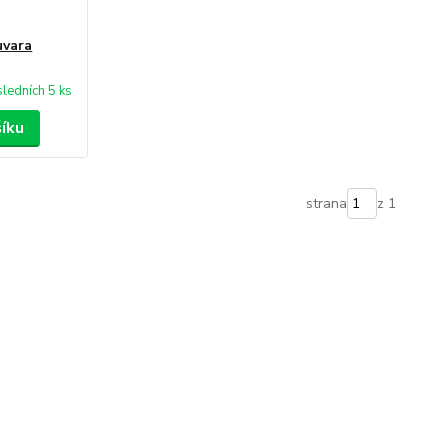
uvara
ledních 5 ks
šíku
strana
z 1