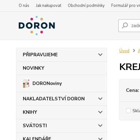
O nás
Jak nakupovat
Obchodní podmínky
Formulář pro vr
Úvod
PŘIPRAVUJEME
KREJ
NOVINKY
DORONoviny
Cena:
NAKLADATELSTVÍ DORON
Skl
KNIHY
SVÁTOSTI
KALENDÁŘE