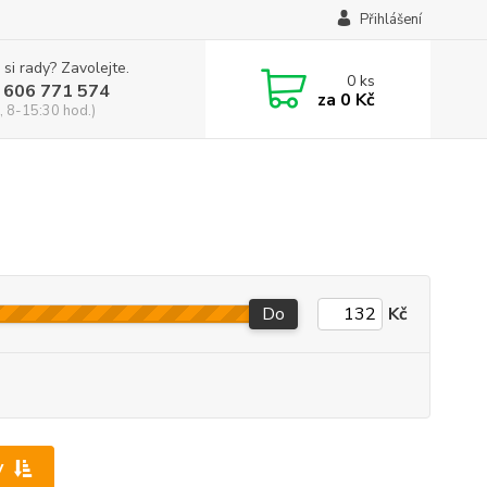
Přihlášení
 si rady? Zavolejte.
0
ks
 606 771 574
za
0 Kč
, 8-15:30 hod.)
Do
Kč
y