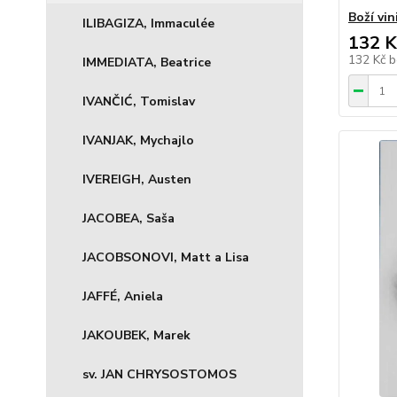
Boží vin
ILIBAGIZA, Immaculée
132 K
132 Kč
b
IMMEDIATA, Beatrice
IVANČIĆ, Tomislav
IVANJAK, Mychajlo
IVEREIGH, Austen
JACOBEA, Saša
JACOBSONOVI, Matt a Lisa
JAFFÉ, Aniela
JAKOUBEK, Marek
sv. JAN CHRYSOSTOMOS