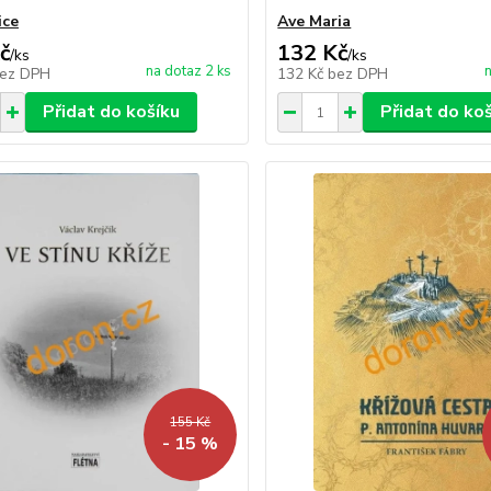
ice
Ave Maria
č
132 Kč
/
ks
/
ks
na dotaz 2 ks
n
ez DPH
132 Kč
bez DPH
Přidat do košíku
Přidat do ko
155 Kč
- 15 %