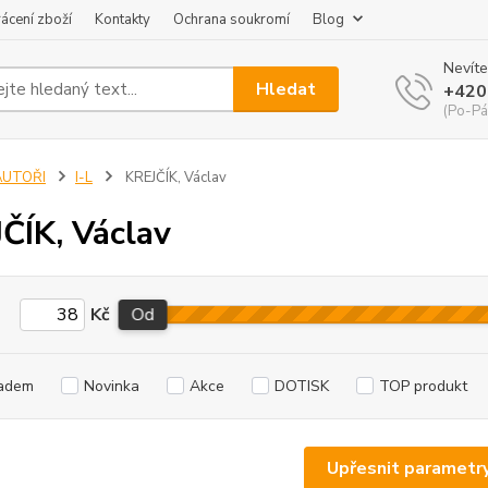
ácení zboží
Kontakty
Ochrana soukromí
Blog
Nevíte
Hledat
+420
(Po-Pá
AUTOŘI
I-L
KREJČÍK, Václav
ČÍK, Václav
Kč
Od
adem
Novinka
Akce
DOTISK
TOP produkt
Upřesnit parametr