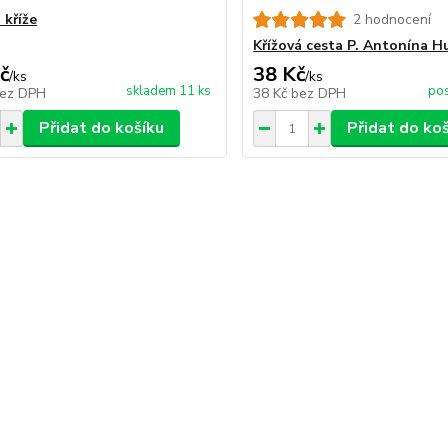
 kříže
2 hodnocení
Křížová cesta P. Antonína H
č
38 Kč
/
ks
/
ks
skladem 11 ks
pos
ez DPH
38 Kč
bez DPH
Přidat do košíku
Přidat do ko