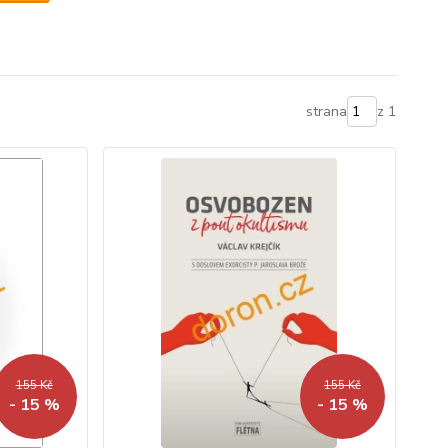
strana
z 1
155 Kč
155 Kč
- 15 %
- 15 %