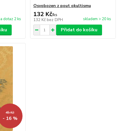
Osvobozen z pout okultismu
132 Kč
/
ks
a dotaz 2 ks
skladem > 20 ks
132 Kč
bez DPH
šíku
Přidat do košíku
45 Kč
- 16 %