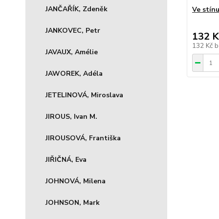
JANČAŘÍK, Zdeněk
Ve stínu
JANKOVEC, Petr
132 K
132 Kč
b
JAVAUX, Amélie
JAWOREK, Adéla
JETELINOVÁ, Miroslava
JIROUS, Ivan M.
JIROUSOVÁ, Františka
JIŘIČNÁ, Eva
JOHNOVÁ, Milena
JOHNSON, Mark