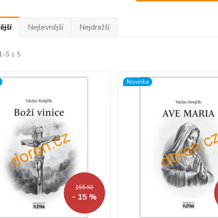
ější
Nejlevnější
Nejdražší
1-5 z 5
Novinka
155 Kč
- 15 %