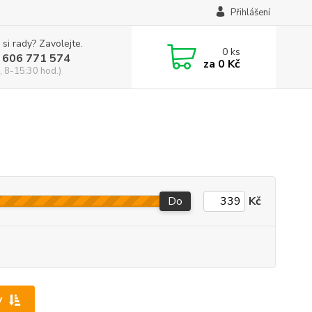
Přihlášení
 si rady? Zavolejte.
0
ks
 606 771 574
za
0 Kč
, 8-15:30 hod.)
Do
Kč
y