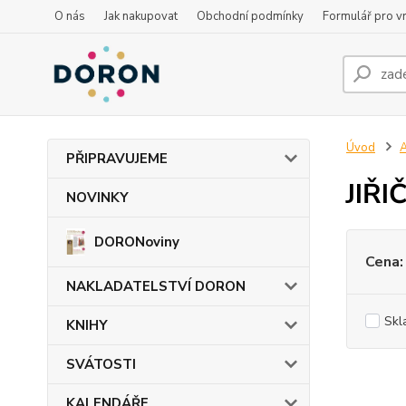
O nás
Jak nakupovat
Obchodní podmínky
Formulář pro vr
Úvod
PŘIPRAVUJEME
JIŘI
NOVINKY
DORONoviny
Cena:
NAKLADATELSTVÍ DORON
Skl
KNIHY
SVÁTOSTI
KALENDÁŘE