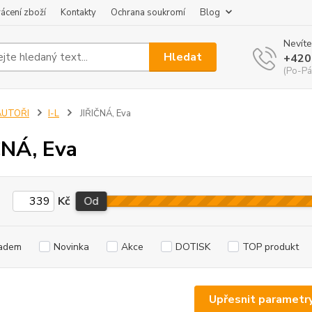
ácení zboží
Kontakty
Ochrana soukromí
Blog
Nevíte
Hledat
+420
(Po-Pá
AUTOŘI
I-L
JIŘIČNÁ, Eva
ČNÁ, Eva
Kč
Od
adem
Novinka
Akce
DOTISK
TOP produkt
Upřesnit parametr