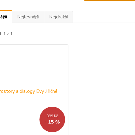
ější
Nejlevnější
Nejdražší
1-1 z 1
399 Kč
- 15 %