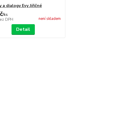
 a dialogy Evy Jiřičné
č
/
ks
není skladem
ez DPH
Detail