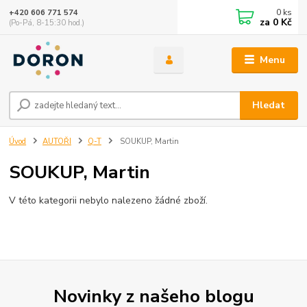
0
ks
+420 606 771 574
za
0 Kč
(Po-Pá, 8-15:30 hod.)
Menu
Hledat
Úvod
AUTOŘI
Q-T
SOUKUP, Martin
SOUKUP, Martin
V této kategorii nebylo nalezeno žádné zboží.
Novinky z našeho blogu