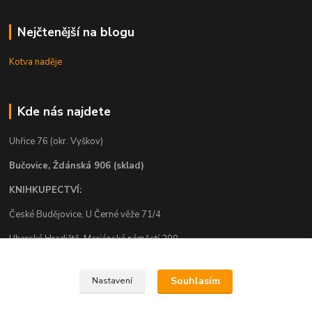
Nejčtenější na blogu
Kotva naděje
Kde nás najdete
Uhřice 76 (okr. Vyškov)
Bučovice, Ždánská 906 (sklad)
KNIHKUPECTVÍ:
České Budějovice, U Černé věže 71/4
Uherské Hradiště, Mariánské náměstí 200
Uherský Brod, Mariánské náměstí 13
Souhlasím
Nastavení