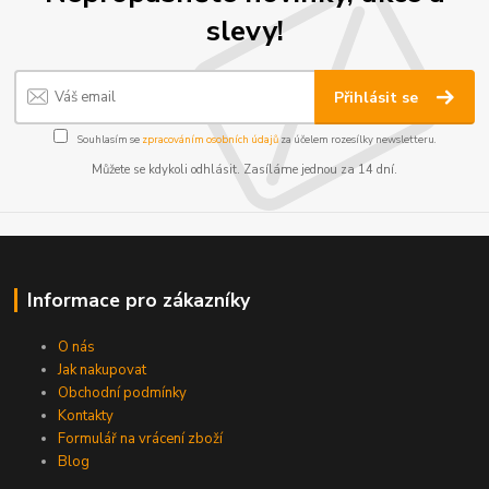
slevy!
Přihlásit se
Souhlasím se
zpracováním osobních údajů
za účelem rozesílky newsletteru.
Můžete se kdykoli odhlásit. Zasíláme jednou za 14 dní.
Informace pro zákazníky
O nás
Jak nakupovat
Obchodní podmínky
Kontakty
Formulář na vrácení zboží
Blog