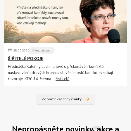
28
.
05
.
2026
Akce, události
ŠIŘITELÉ POKOJE
Přednáška Kateřiny Lachmanové o překonávání konfliktů,
nastavování zdravých hranic a stavění mostů tam, kde vznikají
rozbroje. KDY: 14. června ...
číst celé
Zobrazit všechny články
Nepropásněte novinky, akce a