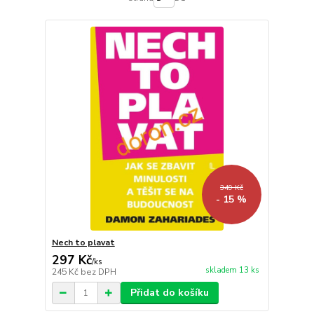
349 Kč
- 15 %
Nech to plavat
297 Kč
/
ks
skladem 13 ks
245 Kč
bez DPH
Přidat do košíku