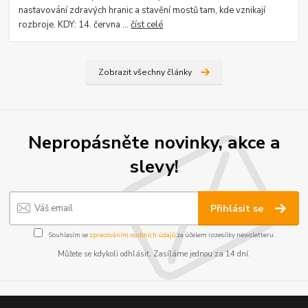
nastavování zdravých hranic a stavění mostů tam, kde vznikají
rozbroje. KDY: 14. června ...
číst celé
Zobrazit všechny články
Nepropásněte novinky, akce a
slevy!
Přihlásit se
Souhlasím se
zpracováním osobních údajů
za účelem rozesílky newsletteru.
Můžete se kdykoli odhlásit. Zasíláme jednou za 14 dní.