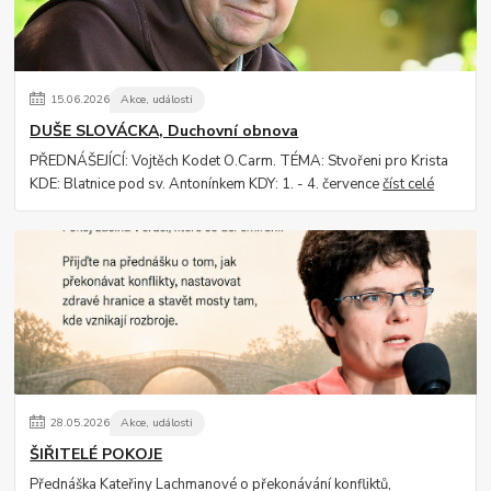
15
.
06
.
2026
Akce, události
DUŠE SLOVÁCKA, Duchovní obnova
PŘEDNÁŠEJÍCÍ: Vojtěch Kodet O.Carm. TÉMA: Stvořeni pro Krista
KDE: Blatnice pod sv. Antonínkem KDY: 1. - 4. července
číst celé
28
.
05
.
2026
Akce, události
ŠIŘITELÉ POKOJE
Přednáška Kateřiny Lachmanové o překonávání konfliktů,