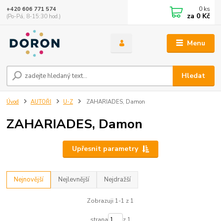
0
ks
+420 606 771 574
za
0 Kč
(Po-Pá, 8-15:30 hod.)
Menu
Hledat
Úvod
AUTOŘI
U-Z
ZAHARIADES, Damon
ZAHARIADES, Damon
Upřesnit parametry
Nejnovější
Nejlevnější
Nejdražší
Zobrazuji 1-1 z 1
strana
z 1