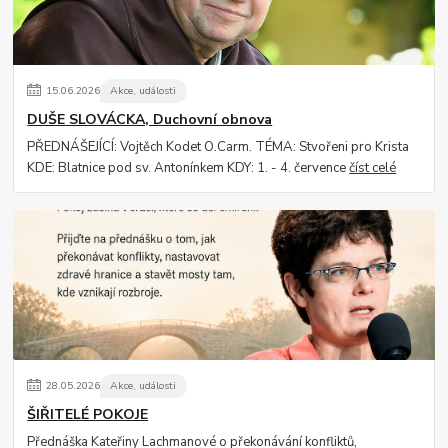
15
.
06
.
2026
Akce, události
DUŠE SLOVÁCKA, Duchovní obnova
PŘEDNÁŠEJÍCÍ: Vojtěch Kodet O.Carm. TÉMA: Stvořeni pro Krista
KDE: Blatnice pod sv. Antonínkem KDY: 1. - 4. července
číst celé
28
.
05
.
2026
Akce, události
ŠIŘITELÉ POKOJE
Přednáška Kateřiny Lachmanové o překonávání konfliktů,