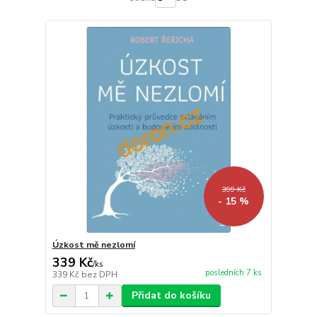
399 Kč
- 15 %
Úzkost mě nezlomí
339 Kč
/
ks
posledních 7 ks
339 Kč
bez DPH
Přidat do košíku