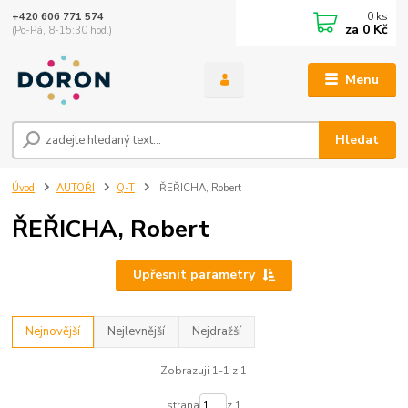
0
ks
+420 606 771 574
za
0 Kč
(Po-Pá, 8-15:30 hod.)
Menu
Hledat
Úvod
AUTOŘI
Q-T
ŘEŘICHA, Robert
ŘEŘICHA, Robert
Upřesnit parametry
Nejnovější
Nejlevnější
Nejdražší
Zobrazuji 1-1 z 1
strana
z 1