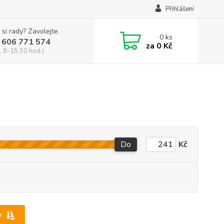
Přihlášení
 si rady? Zavolejte.
0
ks
 606 771 574
za
0 Kč
, 8-15:30 hod.)
Do
Kč
y