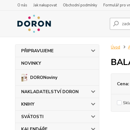
O nás
Jak nakupovat
Obchodní podmínky
Formulář pro vr
Úvod
PŘIPRAVUJEME
BAL
NOVINKY
DORONoviny
Cena:
NAKLADATELSTVÍ DORON
Skl
KNIHY
SVÁTOSTI
KALENDÁŘE