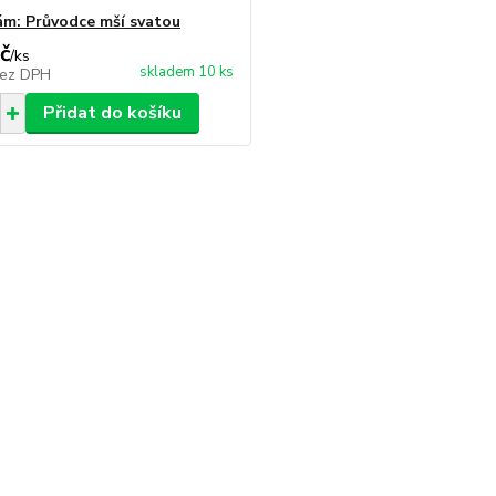
ám: Průvodce mší svatou
č
/
ks
skladem 10 ks
ez DPH
Přidat do košíku