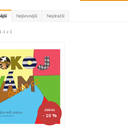
ější
Nejlevnější
Nejdražší
1-1 z 1
268 Kč
- 10 %