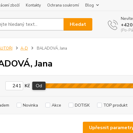
ácení zboží
Kontakty
Ochrana soukromí
Blog
Nevíte
Hledat
+420
(Po-Pá
AUTOŘI
A-D
BALADOVÁ, Jana
ADOVÁ, Jana
Kč
Od
adem
Novinka
Akce
DOTISK
TOP produkt
Upřesnit parametr