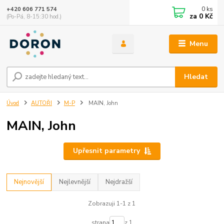
0
ks
+420 606 771 574
za
0 Kč
(Po-Pá, 8-15:30 hod.)
Menu
Hledat
Úvod
AUTOŘI
M-P
MAIN, John
MAIN, John
Upřesnit parametry
Nejnovější
Nejlevnější
Nejdražší
Zobrazuji 1-1 z 1
strana
z 1