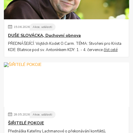
15
.
06
.
2026
Akce, události
DUŠE SLOVÁCKA, Duchovní obnova
PŘEDNÁŠEJÍCÍ: Vojtěch Kodet O.Carm. TÉMA: Stvořeni pro Krista
KDE: Blatnice pod sv. Antonínkem KDY: 1. - 4. července
číst celé
28
.
05
.
2026
Akce, události
ŠIŘITELÉ POKOJE
Přednáška Kateřiny Lachmanové o překonávání konfliktů,