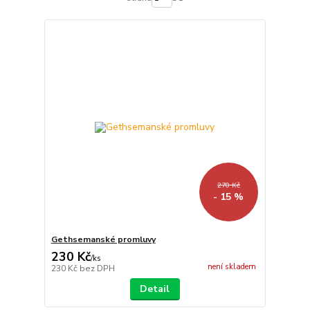
270 Kč
- 15 %
Gethsemanské promluvy
230 Kč
/
ks
není skladem
230 Kč
bez DPH
Detail