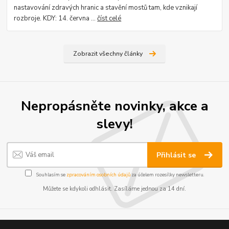
nastavování zdravých hranic a stavění mostů tam, kde vznikají
rozbroje. KDY: 14. června ...
číst celé
Zobrazit všechny články
Nepropásněte novinky, akce a
slevy!
Přihlásit se
Souhlasím se
zpracováním osobních údajů
za účelem rozesílky newsletteru.
Můžete se kdykoli odhlásit. Zasíláme jednou za 14 dní.