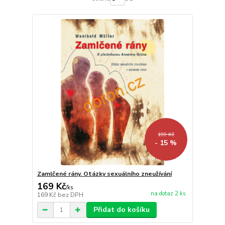
199 Kč
- 15 %
Zamlčené rány. Otázky sexuálního zneužívání
169 Kč
/
ks
na dotaz 2 ks
169 Kč
bez DPH
Přidat do košíku