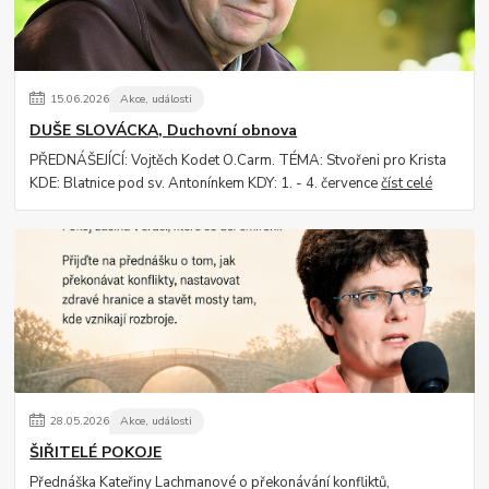
15
.
06
.
2026
Akce, události
DUŠE SLOVÁCKA, Duchovní obnova
PŘEDNÁŠEJÍCÍ: Vojtěch Kodet O.Carm. TÉMA: Stvořeni pro Krista
KDE: Blatnice pod sv. Antonínkem KDY: 1. - 4. července
číst celé
28
.
05
.
2026
Akce, události
ŠIŘITELÉ POKOJE
Přednáška Kateřiny Lachmanové o překonávání konfliktů,