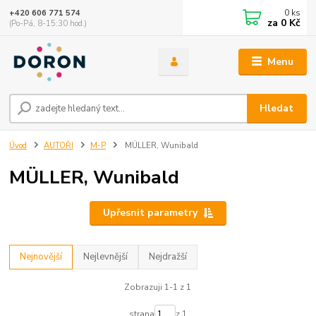
0
ks
+420 606 771 574
za
0 Kč
(Po-Pá, 8-15:30 hod.)
Menu
Hledat
Úvod
AUTOŘI
M-P
MÜLLER, Wunibald
MÜLLER, Wunibald
Upřesnit parametry
Nejnovější
Nejlevnější
Nejdražší
Zobrazuji 1-1 z 1
strana
z 1