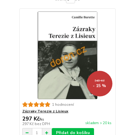
349 Kč
- 15 %
1 hodnocení
Zázraky Terezie z Lisieux
297 Kč
/
ks
skladem > 20 ks
297 Kč
bez DPH
Přidat do košíku