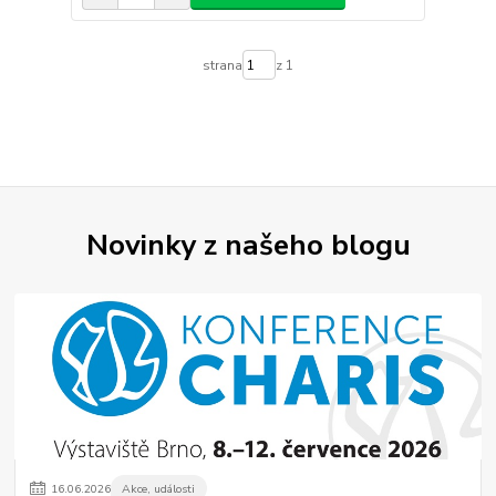
strana
z 1
Novinky z našeho blogu
16
.
06
.
2026
Akce, události