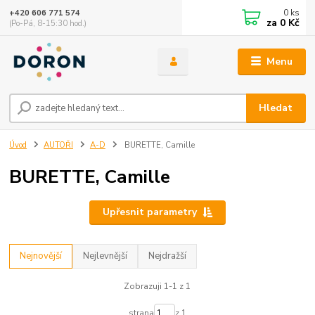
0
ks
+420 606 771 574
za
0 Kč
(Po-Pá, 8-15:30 hod.)
Menu
Hledat
Úvod
AUTOŘI
A-D
BURETTE, Camille
BURETTE, Camille
Upřesnit parametry
Nejnovější
Nejlevnější
Nejdražší
Zobrazuji 1-1 z 1
strana
z 1