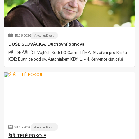
15
.
06
.
2026
Akce, události
DUŠE SLOVÁCKA, Duchovní obnova
PŘEDNÁŠEJÍCÍ: Vojtěch Kodet O.Carm. TÉMA: Stvořeni pro Krista
KDE: Blatnice pod sv. Antonínkem KDY: 1. - 4. července
číst celé
28
.
05
.
2026
Akce, události
ŠIŘITELÉ POKOJE