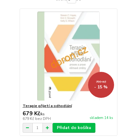
799 Kč
- 15 %
Terapie přijetí a odhodlání
679 Kč
/
ks
skladem 14 ks
679 Kč
bez DPH
Přidat do košíku