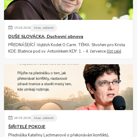
15
.
06
.
2026
Akce, události
DUŠE SLOVÁCKA, Duchovní obnova
PŘEDNÁŠEJÍCÍ: Vojtěch Kodet O.Carm. TÉMA: Stvořeni pro Krista
KDE: Blatnice pod sv. Antonínkem KDY: 1. - 4. července
číst celé
28
.
05
.
2026
Akce, události
ŠIŘITELÉ POKOJE
Přednáška Kateřiny Lachmanové o překonávání konfliktů,