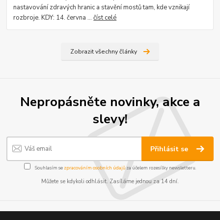
nastavování zdravých hranic a stavění mostů tam, kde vznikají
rozbroje. KDY: 14. června ...
číst celé
Zobrazit všechny články
Nepropásněte novinky, akce a
slevy!
Přihlásit se
Souhlasím se
zpracováním osobních údajů
za účelem rozesílky newsletteru.
Můžete se kdykoli odhlásit. Zasíláme jednou za 14 dní.