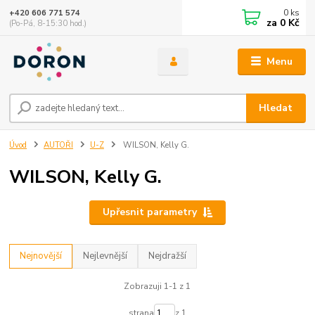
0
ks
+420 606 771 574
za
0 Kč
(Po-Pá, 8-15:30 hod.)
Menu
Hledat
Úvod
AUTOŘI
U-Z
WILSON, Kelly G.
WILSON, Kelly G.
Upřesnit parametry
Nejnovější
Nejlevnější
Nejdražší
Zobrazuji 1-1 z 1
strana
z 1