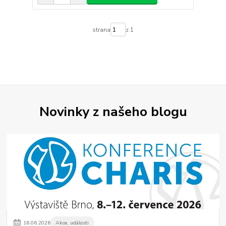
strana
z 1
Novinky z našeho blogu
16
.
06
.
2026
Akce, události