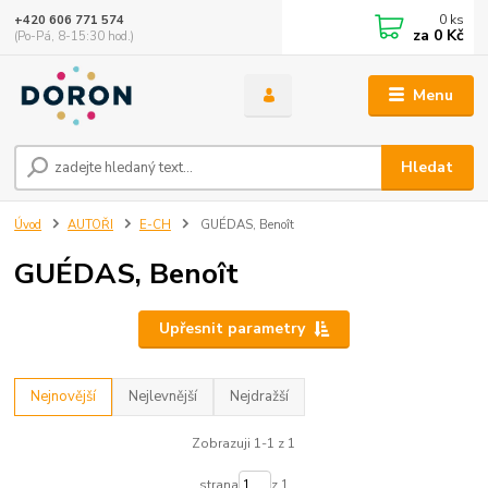
0
ks
+420 606 771 574
za
0 Kč
(Po-Pá, 8-15:30 hod.)
Menu
Hledat
Úvod
AUTOŘI
E-CH
GUÉDAS, Benoît
GUÉDAS, Benoît
Upřesnit parametry
Nejnovější
Nejlevnější
Nejdražší
Zobrazuji 1-1 z 1
strana
z 1