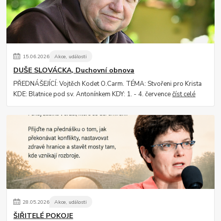
15
.
06
.
2026
Akce, události
DUŠE SLOVÁCKA, Duchovní obnova
PŘEDNÁŠEJÍCÍ: Vojtěch Kodet O.Carm. TÉMA: Stvořeni pro Krista
KDE: Blatnice pod sv. Antonínkem KDY: 1. - 4. července
číst celé
28
.
05
.
2026
Akce, události
ŠIŘITELÉ POKOJE