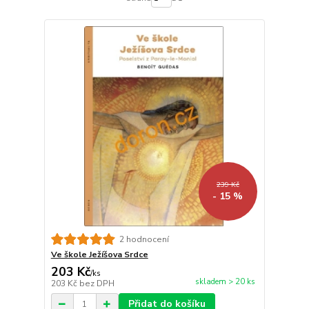
239 Kč
- 15 %
2 hodnocení
Ve škole Ježíšova Srdce
203 Kč
/
ks
skladem > 20 ks
203 Kč
bez DPH
Přidat do košíku