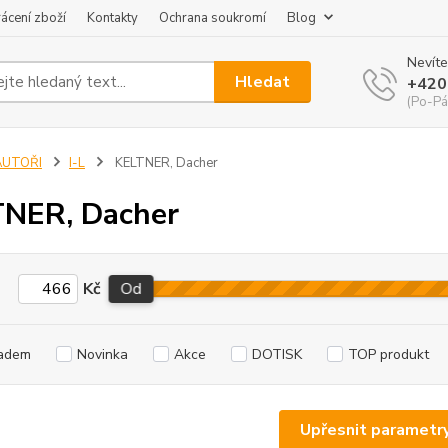
ácení zboží
Kontakty
Ochrana soukromí
Blog
Nevíte
Hledat
+420
(Po-Pá
AUTOŘI
I-L
KELTNER, Dacher
NER, Dacher
Kč
Od
adem
Novinka
Akce
DOTISK
TOP produkt
Upřesnit parametr