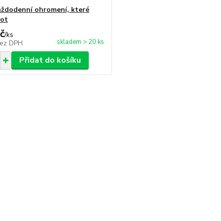
aždodenní ohromení, které
vot
č
/
ks
skladem > 20 ks
ez DPH
Přidat do košíku