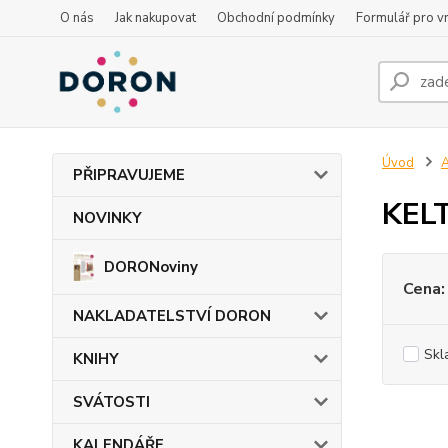
O nás
Jak nakupovat
Obchodní podmínky
Formulář pro vr
Úvod
PŘIPRAVUJEME
KELT
NOVINKY
DORONoviny
Cena:
NAKLADATELSTVÍ DORON
Skl
KNIHY
SVÁTOSTI
KALENDÁŘE