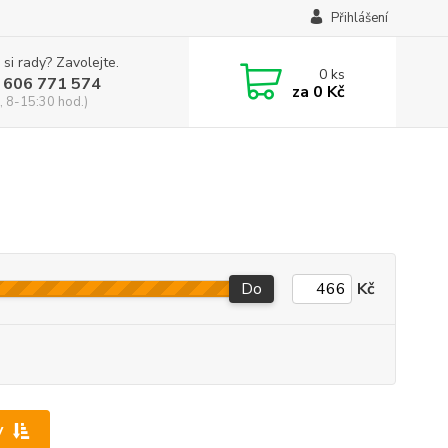
Přihlášení
 si rady? Zavolejte.
0
ks
 606 771 574
za
0 Kč
, 8-15:30 hod.)
Do
Kč
y