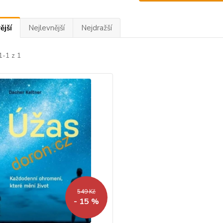
ější
Nejlevnější
Nejdražší
1-1 z 1
549 Kč
- 15 %