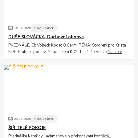
15
.
06
.
2026
Akce, události
DUŠE SLOVÁCKA, Duchovní obnova
PŘEDNÁŠEJÍCÍ: Vojtěch Kodet O.Carm. TÉMA: Stvořeni pro Krista
KDE: Blatnice pod sv. Antonínkem KDY: 1. - 4. července
číst celé
28
.
05
.
2026
Akce, události
ŠIŘITELÉ POKOJE
Přednáška Kateřiny Lachmanové o překonávání konfliktů,