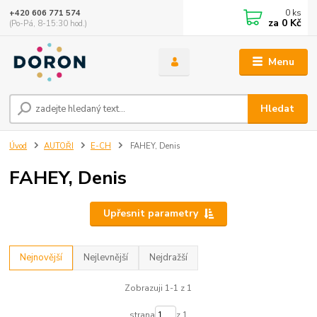
0
ks
+420 606 771 574
za
0 Kč
(Po-Pá, 8-15:30 hod.)
Menu
Hledat
Úvod
AUTOŘI
E-CH
FAHEY, Denis
FAHEY, Denis
Upřesnit parametry
Nejnovější
Nejlevnější
Nejdražší
Zobrazuji 1-1 z 1
strana
z 1