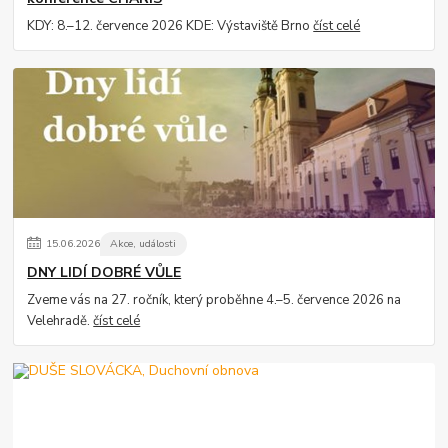
KDY: 8.–12. července 2026 KDE: Výstaviště Brno
číst celé
15
.
06
.
2026
Akce, události
DNY LIDÍ DOBRÉ VŮLE
Zveme vás na 27. ročník, který proběhne 4.–5. července 2026 na
Velehradě.
číst celé