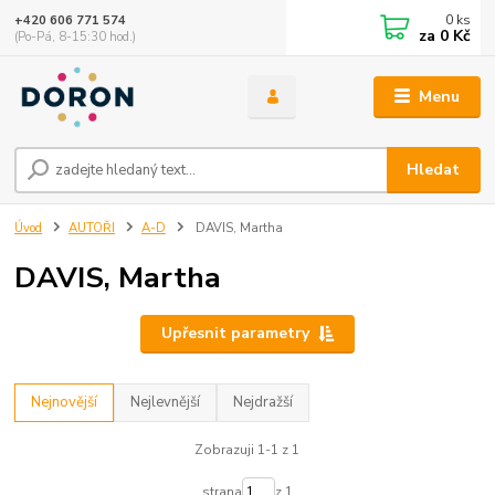
0
ks
+420 606 771 574
za
0 Kč
(Po-Pá, 8-15:30 hod.)
Menu
Hledat
Úvod
AUTOŘI
A-D
DAVIS, Martha
DAVIS, Martha
Upřesnit parametry
Nejnovější
Nejlevnější
Nejdražší
Zobrazuji 1-1 z 1
strana
z 1