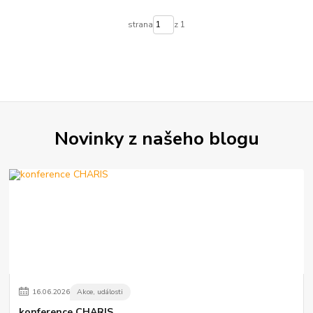
strana
z 1
Novinky z našeho blogu
16
.
06
.
2026
Akce, události
konference CHARIS