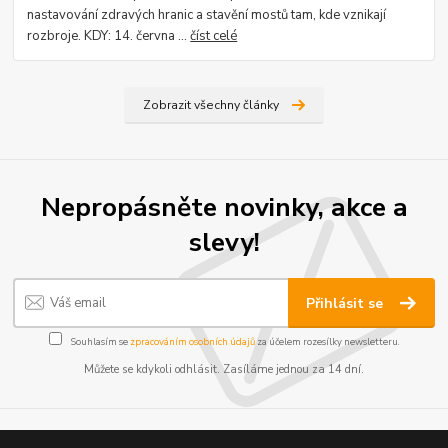
nastavování zdravých hranic a stavění mostů tam, kde vznikají
rozbroje. KDY: 14. června ...
číst celé
Zobrazit všechny články
Nepropásněte novinky, akce a
slevy!
Přihlásit se
Souhlasím se
zpracováním osobních údajů
za účelem rozesílky newsletteru.
Můžete se kdykoli odhlásit. Zasíláme jednou za 14 dní.