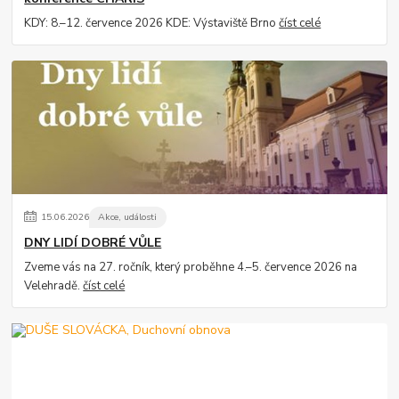
KDY: 8.–12. července 2026 KDE: Výstaviště Brno
číst celé
15
.
06
.
2026
Akce, události
DNY LIDÍ DOBRÉ VŮLE
Zveme vás na 27. ročník, který proběhne 4.–5. července 2026 na
Velehradě.
číst celé