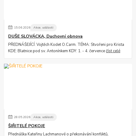
15
.
06
.
2026
Akce, události
DUŠE SLOVÁCKA, Duchovní obnova
PŘEDNÁŠEJÍCÍ: Vojtěch Kodet O.Carm. TÉMA: Stvořeni pro Krista
KDE: Blatnice pod sv. Antonínkem KDY: 1. - 4. července
číst celé
28
.
05
.
2026
Akce, události
ŠIŘITELÉ POKOJE
Přednáška Kateřiny Lachmanové o překonávání konfliktů,