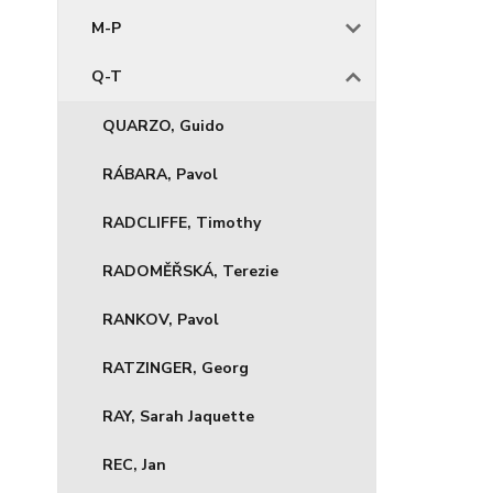
M-P
Q-T
QUARZO, Guido
RÁBARA, Pavol
RADCLIFFE, Timothy
RADOMĚŘSKÁ, Terezie
RANKOV, Pavol
RATZINGER, Georg
RAY, Sarah Jaquette
REC, Jan