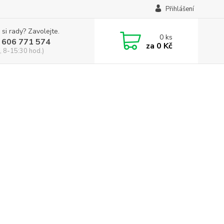
Přihlášení
 si rady? Zavolejte.
0
ks
 606 771 574
za
0 Kč
, 8-15:30 hod.)