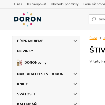
O nás
Jak nakupovat
Obchodní podmínky
Formulář pro vr
Úvod
PŘIPRAVUJEME
ŠTIV
NOVINKY
V této ka
DORONoviny
NAKLADATELSTVÍ DORON
KNIHY
SVÁTOSTI
KALENDÁŘE