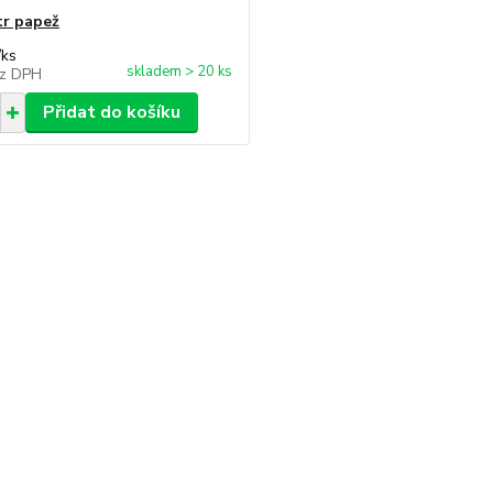
tr papež
/
ks
skladem > 20 ks
z DPH
Přidat do košíku