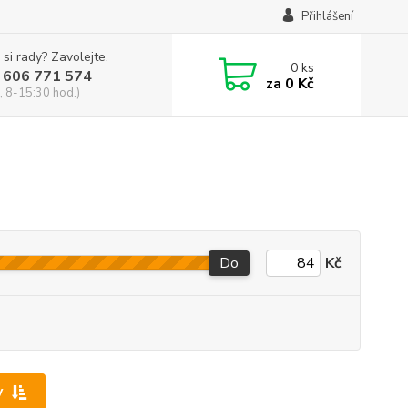
Přihlášení
 si rady? Zavolejte.
0
ks
 606 771 574
za
0 Kč
, 8-15:30 hod.)
Do
Kč
y