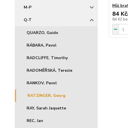
Můj bra
M-P
84 Kč
84 Kč
be
Q-T
QUARZO, Guido
RÁBARA, Pavol
RADCLIFFE, Timothy
RADOMĚŘSKÁ, Terezie
RANKOV, Pavol
RATZINGER, Georg
RAY, Sarah Jaquette
REC, Jan