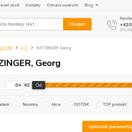
ácení zboží
Kontakty
Ochrana soukromí
Blog
Nevíte
Hledat
+420
(Po-Pá
AUTOŘI
Q-T
RATZINGER, Georg
ZINGER, Georg
Kč
Od
adem
Novinka
Akce
DOTISK
TOP produkt
Upřesnit parametr