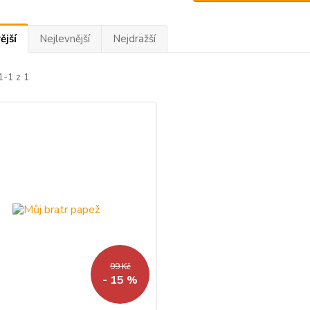
ější
Nejlevnější
Nejdražší
1-1 z 1
99 Kč
- 15 %