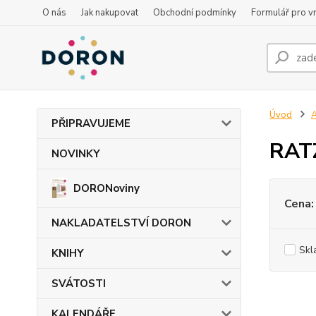
O nás
Jak nakupovat
Obchodní podmínky
Formulář pro vr
Úvod
PŘIPRAVUJEME
RAT
NOVINKY
DORONoviny
Cena:
NAKLADATELSTVÍ DORON
Skl
KNIHY
SVÁTOSTI
KALENDÁŘE