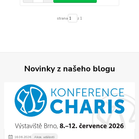
strana
z 1
Novinky z našeho blogu
16
.
06
.
2026
Akce, události