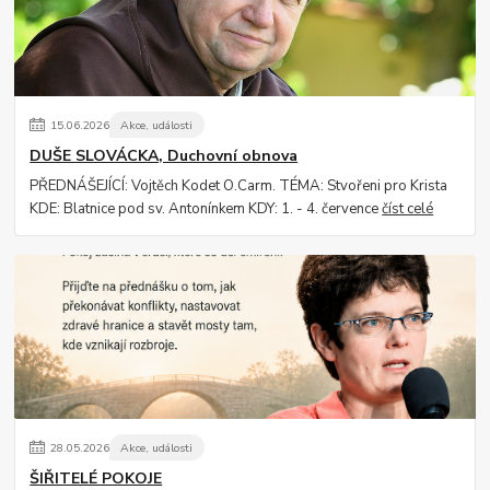
15
.
06
.
2026
Akce, události
DUŠE SLOVÁCKA, Duchovní obnova
PŘEDNÁŠEJÍCÍ: Vojtěch Kodet O.Carm. TÉMA: Stvořeni pro Krista
KDE: Blatnice pod sv. Antonínkem KDY: 1. - 4. července
číst celé
28
.
05
.
2026
Akce, události
ŠIŘITELÉ POKOJE