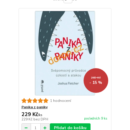
269 Kč
- 15 %
1 hodnocení
Panika z paniky
229 Kč
/
ks
posledních 9 ks
229 Kč
bez DPH
Přidat do košíku