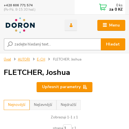
0
ks
+420 606 771 574
za
0 Kč
(Po-Pá, 8-15:30 hod.)
Menu
Hledat
Úvod
AUTOŘI
E-CH
FLETCHER, Joshua
FLETCHER, Joshua
Upřesnit parametry
Nejnovější
Nejlevnější
Nejdražší
Zobrazuji 1-1 z 1
strana
z 1