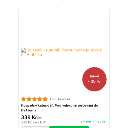
399 Kč
- 15 %
1 hodnocení
Kouzelný kalendář. Podivuhodné putování do
Betléma
339 Kč
/
ks
skladem > 20 ks
339 Kč
bez DPH