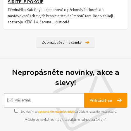
ŠIŘITELÉ POKOJE
Přednáška Kateřiny Lachmanové o překonávání konfliktů,
nastavování zdravých hranic a stavění mostů tam, kde vznikají
rozbroje. KDY: 14. června ...
číst celé
Zobrazit všechny články
Nepropásněte novinky, akce a
slevy!
Přihlásit se
Souhlasím se
zpracováním osobních údajů
za účelem rozesílky newsletteru.
Můžete se kdykoli odhlásit. Zasíláme jednou za 14 dní.