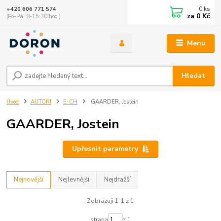
0
ks
+420 606 771 574
za
0 Kč
(Po-Pá, 8-15:30 hod.)
Menu
Hledat
Úvod
AUTOŘI
E-CH
GAARDER, Jostein
GAARDER, Jostein
Upřesnit parametry
Nejnovější
Nejlevnější
Nejdražší
Zobrazuji 1-1 z 1
strana
z 1