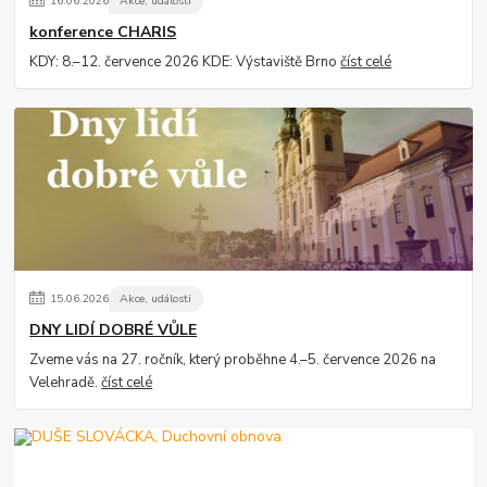
16
.
06
.
2026
Akce, události
konference CHARIS
KDY: 8.–12. července 2026 KDE: Výstaviště Brno
číst celé
15
.
06
.
2026
Akce, události
DNY LIDÍ DOBRÉ VŮLE
Zveme vás na 27. ročník, který proběhne 4.–5. července 2026 na
Velehradě.
číst celé