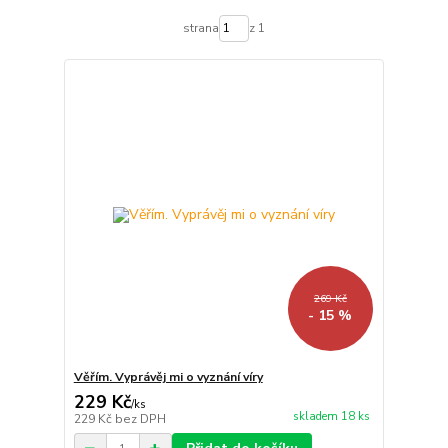
strana
z 1
269 Kč
- 15 %
Věřím. Vyprávěj mi o vyznání víry
229 Kč
/
ks
skladem 18 ks
229 Kč
bez DPH