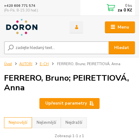
0
ks
+420 606 771 574
za
0 Kč
(Po-Pá, 8-15:30 hod.)
Menu
Hledat
Úvod
AUTOŘI
E-CH
FERRERO, Bruno; PEIRETTIOVÁ, Anna
FERRERO, Bruno; PEIRETTIOVÁ,
Anna
Upřesnit parametry
Nejnovější
Nejlevnější
Nejdražší
Zobrazuji 1-1 z 1