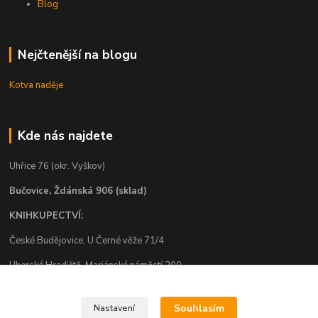
Blog
Nejčtenější na blogu
Kotva naděje
Kde nás najdete
Uhřice 76 (okr. Vyškov)
Bučovice, Ždánská 906 (sklad)
KNIHKUPECTVÍ:
České Budějovice, U Černé věže 71/4
Uherské Hradiště, Mariánské náměstí 200
Uherský Brod, Mariánské náměstí 13
Souhlasím
Nastavení