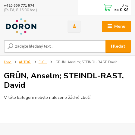
0
ks
+420 606 771 574
za
0 Kč
(Po-Pá, 8-15:30 hod.)
Menu
Hledat
Úvod
AUTOŘI
E-CH
GRÜN, Anselm; STEINDL-RAST, David
GRÜN, Anselm; STEINDL-RAST,
David
V této kategorii nebylo nalezeno žádné zboží.