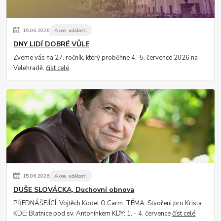
15
.
06
.
2026
Akce, události
DNY LIDÍ DOBRÉ VŮLE
Zveme vás na 27. ročník, který proběhne 4.–5. července 2026 na
Velehradě.
číst celé
15
.
06
.
2026
Akce, události
DUŠE SLOVÁCKA, Duchovní obnova
PŘEDNÁŠEJÍCÍ: Vojtěch Kodet O.Carm. TÉMA: Stvořeni pro Krista
KDE: Blatnice pod sv. Antonínkem KDY: 1. - 4. července
číst celé