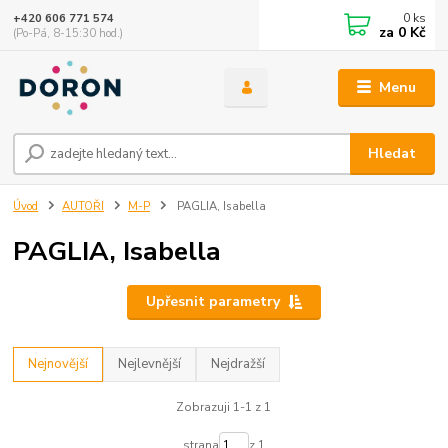
0
ks
+420 606 771 574
za
0 Kč
(Po-Pá, 8-15:30 hod.)
Menu
Hledat
Úvod
AUTOŘI
M-P
PAGLIA, Isabella
PAGLIA, Isabella
Upřesnit parametry
Nejnovější
Nejlevnější
Nejdražší
Zobrazuji 1-1 z 1
strana
z 1