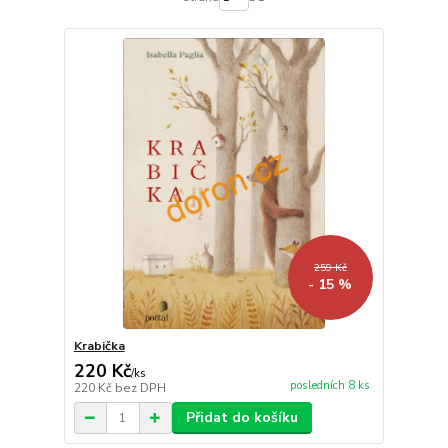
259 Kč
- 15 %
Krabička
220 Kč
/
ks
posledních 8 ks
220 Kč
bez DPH
Přidat do košíku