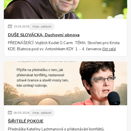
15
.
06
.
2026
Akce, události
DUŠE SLOVÁCKA, Duchovní obnova
PŘEDNÁŠEJÍCÍ: Vojtěch Kodet O.Carm. TÉMA: Stvořeni pro Krista
KDE: Blatnice pod sv. Antonínkem KDY: 1. - 4. července
číst celé
28
.
05
.
2026
Akce, události
ŠIŘITELÉ POKOJE
Přednáška Kateřiny Lachmanové o překonávání konfliktů,