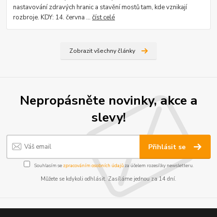
nastavování zdravých hranic a stavění mostů tam, kde vznikají
rozbroje. KDY: 14. června ...
číst celé
Zobrazit všechny články
Nepropásněte novinky, akce a
slevy!
Přihlásit se
Souhlasím se
zpracováním osobních údajů
za účelem rozesílky newsletteru.
Můžete se kdykoli odhlásit. Zasíláme jednou za 14 dní.