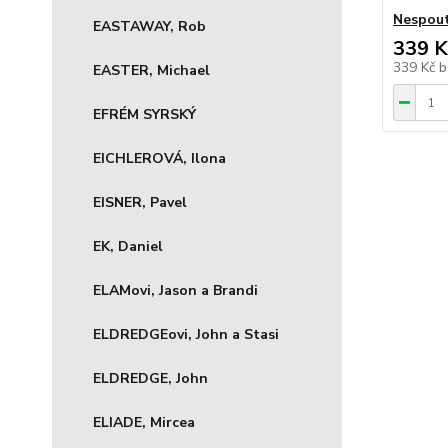
Nespout
EASTAWAY, Rob
339 K
339 Kč
b
EASTER, Michael
EFRÉM SYRSKÝ
EICHLEROVÁ, Ilona
EISNER, Pavel
EK, Daniel
ELAMovi, Jason a Brandi
ELDREDGEovi, John a Stasi
ELDREDGE, John
ELIADE, Mircea