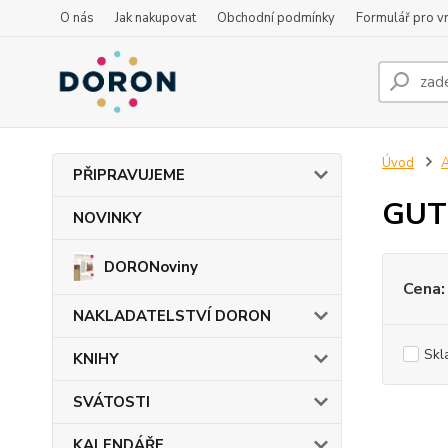
O nás
Jak nakupovat
Obchodní podmínky
Formulář pro vr
Úvod
PŘIPRAVUJEME
GUT
NOVINKY
DORONoviny
Cena:
NAKLADATELSTVÍ DORON
Skl
KNIHY
SVÁTOSTI
KALENDÁŘE