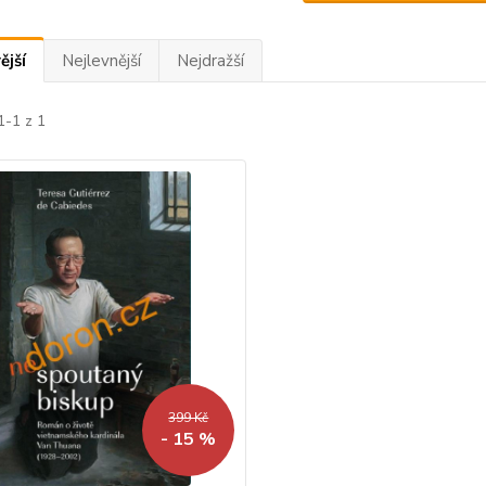
ější
Nejlevnější
Nejdražší
1-1 z 1
399 Kč
- 15 %