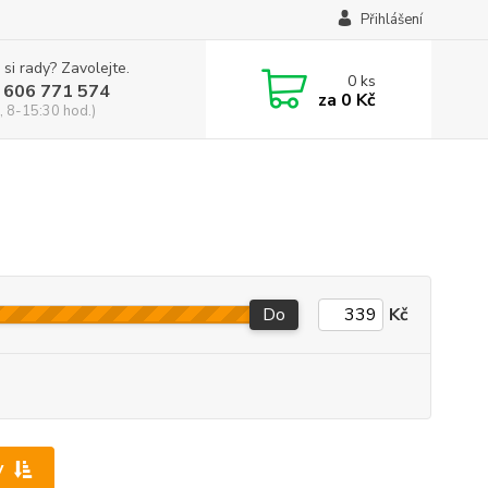
Přihlášení
 si rady? Zavolejte.
0
ks
 606 771 574
za
0 Kč
, 8-15:30 hod.)
Do
Kč
y