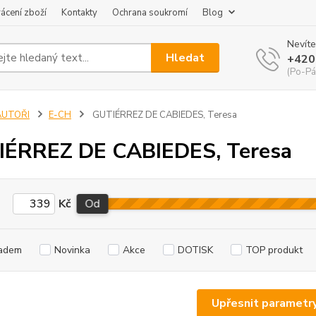
ácení zboží
Kontakty
Ochrana soukromí
Blog
Nevíte
Hledat
+420
(Po-Pá
AUTOŘI
E-CH
GUTIÉRREZ DE CABIEDES, Teresa
IÉRREZ DE CABIEDES, Teresa
Kč
Od
adem
Novinka
Akce
DOTISK
TOP produkt
Upřesnit parametr