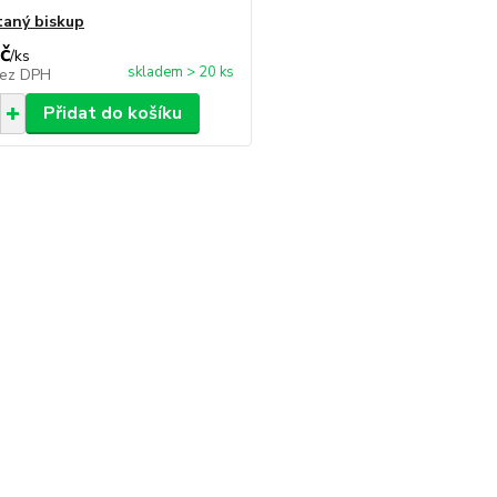
aný biskup
č
/
ks
skladem > 20 ks
ez DPH
Přidat do košíku