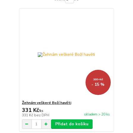
389 Kč
- 15 %
Žehnám veškeré Boží havěti
331 Kč
/
ks
skladem > 20 ks
331 Kč
bez DPH
Přidat do košíku