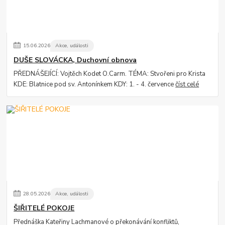
15
.
06
.
2026
Akce, události
DUŠE SLOVÁCKA, Duchovní obnova
PŘEDNÁŠEJÍCÍ: Vojtěch Kodet O.Carm. TÉMA: Stvořeni pro Krista
KDE: Blatnice pod sv. Antonínkem KDY: 1. - 4. července
číst celé
28
.
05
.
2026
Akce, události
ŠIŘITELÉ POKOJE
Přednáška Kateřiny Lachmanové o překonávání konfliktů,