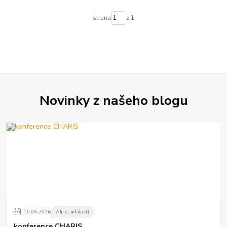
strana
z 1
Novinky z našeho blogu
16
.
06
.
2026
Akce, události
konference CHARIS