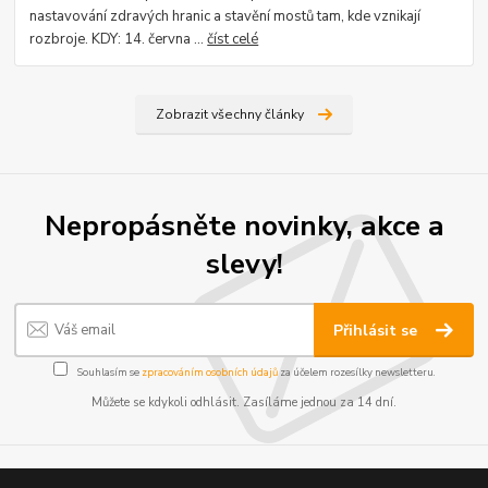
nastavování zdravých hranic a stavění mostů tam, kde vznikají
rozbroje. KDY: 14. června ...
číst celé
Zobrazit všechny články
Nepropásněte novinky, akce a
slevy!
Přihlásit se
Souhlasím se
zpracováním osobních údajů
za účelem rozesílky newsletteru.
Můžete se kdykoli odhlásit. Zasíláme jednou za 14 dní.