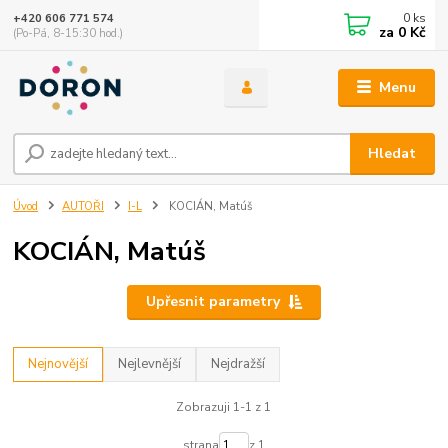
0
ks
+420 606 771 574
za
0 Kč
(Po-Pá, 8-15:30 hod.)
Menu
Hledat
Úvod
AUTOŘI
I-L
KOCIÁN, Matúš
KOCIÁN, Matúš
Upřesnit parametry
Nejnovější
Nejlevnější
Nejdražší
Zobrazuji 1-1 z 1
strana
z 1