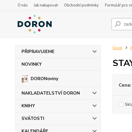
O nás
Jak nakupovat
Obchodní podmínky
Formulář pro vr
Úvod
PŘIPRAVUJEME
STA
NOVINKY
DORONoviny
Cena:
NAKLADATELSTVÍ DORON
Skl
KNIHY
SVÁTOSTI
KALENDÁŘE