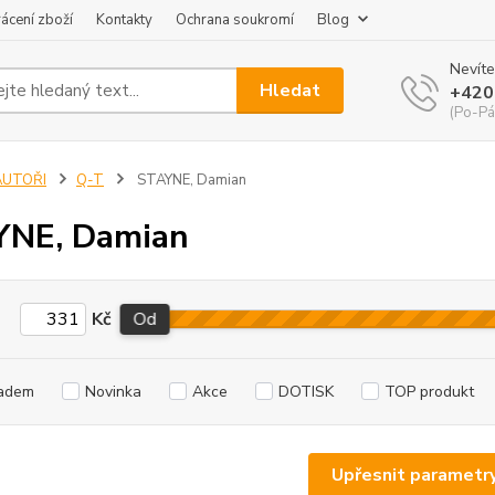
ácení zboží
Kontakty
Ochrana soukromí
Blog
Nevíte
Hledat
+420
(Po-Pá
AUTOŘI
Q-T
STAYNE, Damian
YNE, Damian
Kč
Od
adem
Novinka
Akce
DOTISK
TOP produkt
Upřesnit parametr