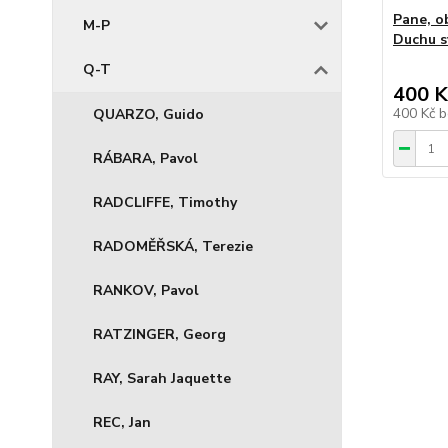
Pane, o
M-P
Duchu 
Q-T
400 K
400 Kč
b
QUARZO, Guido
RÁBARA, Pavol
RADCLIFFE, Timothy
RADOMĚŘSKÁ, Terezie
RANKOV, Pavol
RATZINGER, Georg
RAY, Sarah Jaquette
REC, Jan