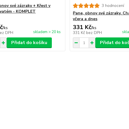
bnov své zázraky + Křest v
3 hodnocení
svatém - KOMPLET
Pane, obnov své zázraky. Ch
včera a dnes
č
331 Kč
/
ks
/
ks
skladem > 20 ks
skl
ez DPH
331 Kč
bez DPH
Přidat do košíku
Přidat do ko