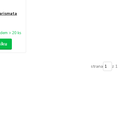
arismata
adem > 20 ks
šíku
strana
z 1