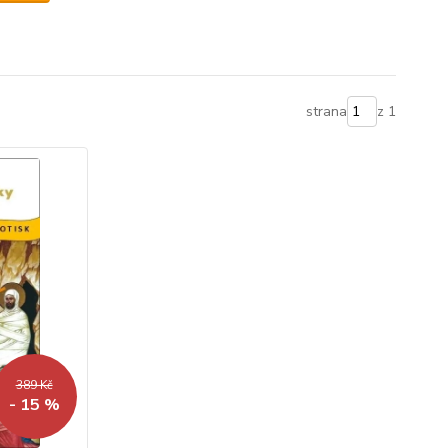
strana
z 1
389 Kč
- 15 %