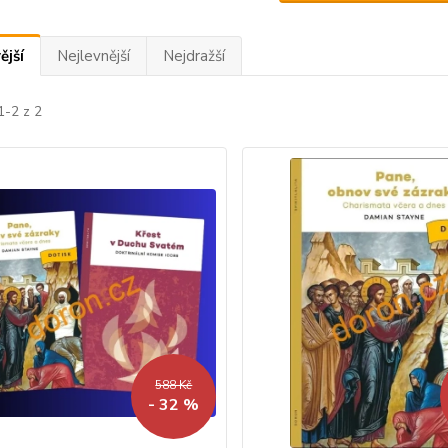
ější
Nejlevnější
Nejdražší
1-2 z 2
588 Kč
- 32 %