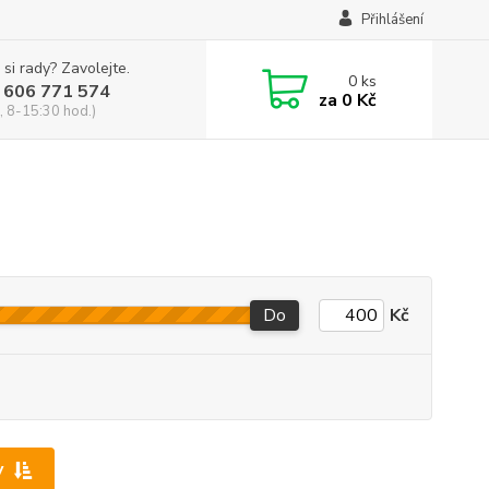
Přihlášení
 si rady? Zavolejte.
0
ks
 606 771 574
za
0 Kč
, 8-15:30 hod.)
Do
Kč
y