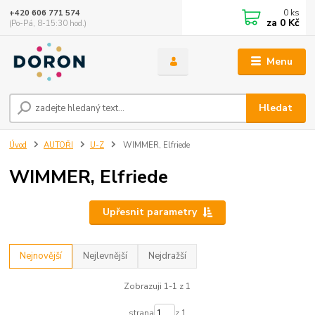
0
ks
+420 606 771 574
za
0 Kč
(Po-Pá, 8-15:30 hod.)
Menu
Hledat
Úvod
AUTOŘI
U-Z
WIMMER, Elfriede
WIMMER, Elfriede
Upřesnit parametry
Nejnovější
Nejlevnější
Nejdražší
Zobrazuji 1-1 z 1
strana
z 1