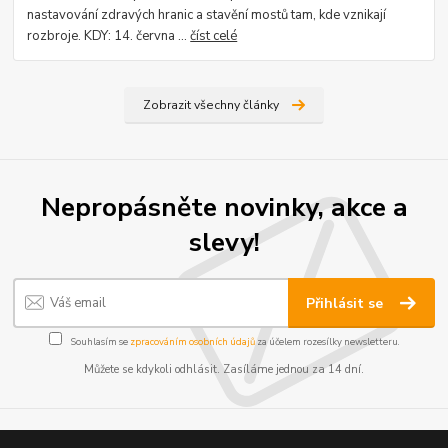
nastavování zdravých hranic a stavění mostů tam, kde vznikají
rozbroje. KDY: 14. června ...
číst celé
Zobrazit všechny články
Nepropásněte novinky, akce a
slevy!
Přihlásit se
Souhlasím se
zpracováním osobních údajů
za účelem rozesílky newsletteru.
Můžete se kdykoli odhlásit. Zasíláme jednou za 14 dní.