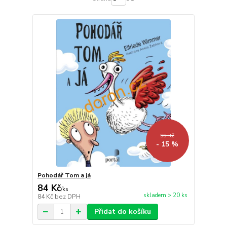
99 Kč
- 15 %
Pohodář Tom a já
84 Kč
/
ks
skladem > 20 ks
84 Kč
bez DPH
Přidat do košíku