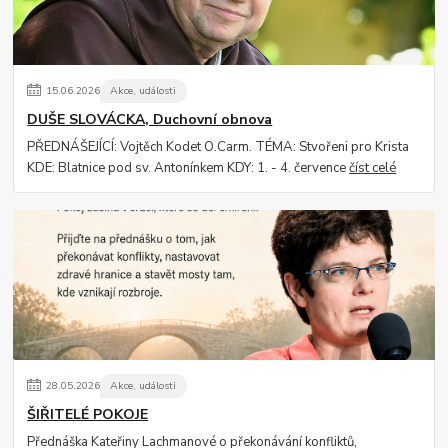
15
.
06
.
2026
Akce, události
DUŠE SLOVÁCKA, Duchovní obnova
PŘEDNÁŠEJÍCÍ: Vojtěch Kodet O.Carm. TÉMA: Stvořeni pro Krista
KDE: Blatnice pod sv. Antonínkem KDY: 1. - 4. července
číst celé
28
.
05
.
2026
Akce, události
ŠIŘITELÉ POKOJE
Přednáška Kateřiny Lachmanové o překonávání konfliktů,