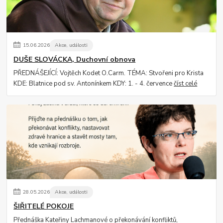
15
.
06
.
2026
Akce, události
DUŠE SLOVÁCKA, Duchovní obnova
PŘEDNÁŠEJÍCÍ: Vojtěch Kodet O.Carm. TÉMA: Stvořeni pro Krista
KDE: Blatnice pod sv. Antonínkem KDY: 1. - 4. července
číst celé
28
.
05
.
2026
Akce, události
ŠIŘITELÉ POKOJE
Přednáška Kateřiny Lachmanové o překonávání konfliktů,