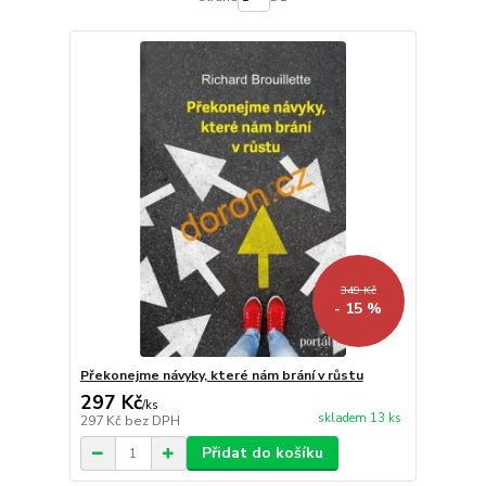
349 Kč
- 15 %
Překonejme návyky, které nám brání v růstu
297 Kč
/
ks
skladem 13 ks
297 Kč
bez DPH
Přidat do košíku