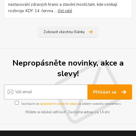
nastavování zdravých hranic a stavění mostů tam, kde vznikají
rozbroje. KDY: 14. června ...
číst celé
Zobrazit všechny články
Nepropásněte novinky, akce a
slevy!
Přihlásit se
Souhlasím se
zpracováním osobních údajů
za účelem rozesílky newsletteru.
Můžete se kdykoli odhlásit. Zasíláme jednou za 14 dní.