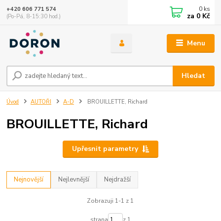
0
ks
+420 606 771 574
za
0 Kč
(Po-Pá, 8-15:30 hod.)
Menu
Hledat
Úvod
AUTOŘI
A-D
BROUILLETTE, Richard
BROUILLETTE, Richard
Upřesnit parametry
Nejnovější
Nejlevnější
Nejdražší
Zobrazuji 1-1 z 1
strana
z 1