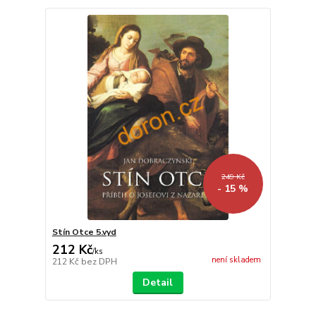
249 Kč
- 15 %
Stín Otce 5.vyd
212 Kč
/
ks
není skladem
212 Kč
bez DPH
Detail