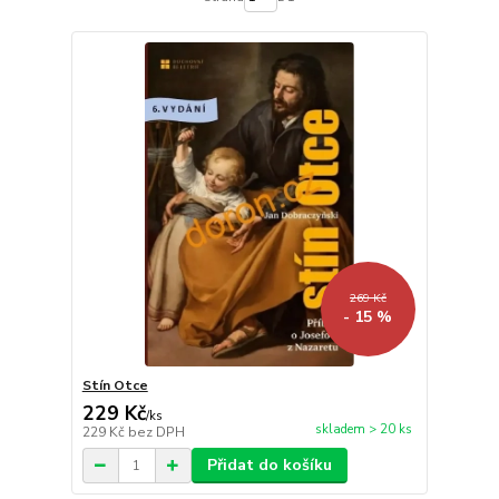
269 Kč
- 15 %
Stín Otce
229 Kč
/
ks
skladem > 20 ks
229 Kč
bez DPH
Přidat do košíku