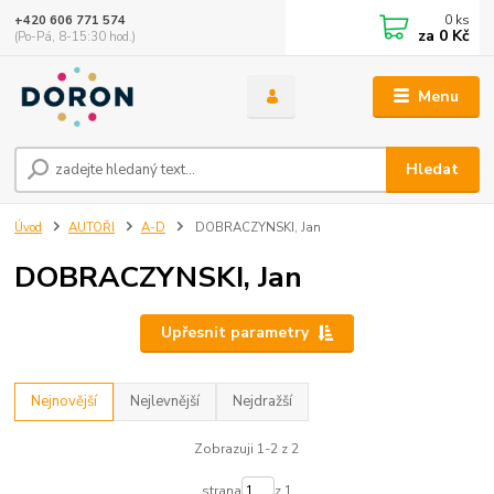
0
ks
+420 606 771 574
za
0 Kč
(Po-Pá, 8-15:30 hod.)
Menu
Hledat
Úvod
AUTOŘI
A-D
DOBRACZYNSKI, Jan
DOBRACZYNSKI, Jan
Upřesnit parametry
Nejnovější
Nejlevnější
Nejdražší
Zobrazuji 1-2 z 2
strana
z 1