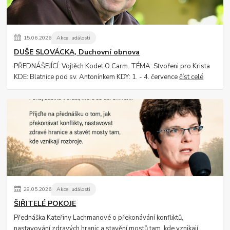
15
.
06
.
2026
Akce, události
DUŠE SLOVÁCKA, Duchovní obnova
PŘEDNÁŠEJÍCÍ: Vojtěch Kodet O.Carm. TÉMA: Stvořeni pro Krista
KDE: Blatnice pod sv. Antonínkem KDY: 1. - 4. července
číst celé
28
.
05
.
2026
Akce, události
ŠIŘITELÉ POKOJE
Přednáška Kateřiny Lachmanové o překonávání konfliktů,
nastavování zdravých hranic a stavění mostů tam, kde vznikají