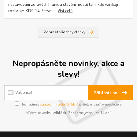
nastavování zdravých hranic a stavění mostů tam, kde vznikají
rozbroje. KDY: 14. června ...
číst celé
Zobrazit všechny články
Nepropásněte novinky, akce a
slevy!
Přihlásit se
Souhlasím se
zpracováním osobních údajů
za účelem rozesílky newsletteru.
Můžete se kdykoli odhlásit. Zasíláme jednou za 14 dní.