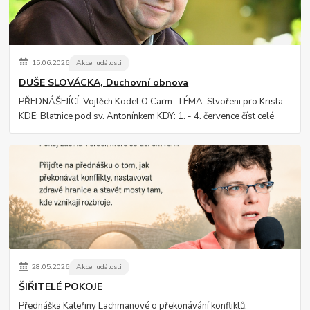
15
.
06
.
2026
Akce, události
DUŠE SLOVÁCKA, Duchovní obnova
PŘEDNÁŠEJÍCÍ: Vojtěch Kodet O.Carm. TÉMA: Stvořeni pro Krista
KDE: Blatnice pod sv. Antonínkem KDY: 1. - 4. července
číst celé
28
.
05
.
2026
Akce, události
ŠIŘITELÉ POKOJE
Přednáška Kateřiny Lachmanové o překonávání konfliktů,