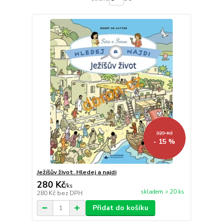
329 Kč
- 15 %
Ježíšův život. Hledej a najdi
280 Kč
/
ks
skladem > 20 ks
280 Kč
bez DPH
Přidat do košíku