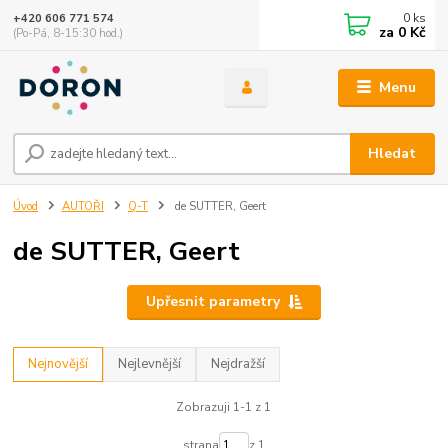
0
ks
+420 606 771 574
za
0 Kč
(Po-Pá, 8-15:30 hod.)
Menu
Hledat
Úvod
AUTOŘI
Q-T
de SUTTER, Geert
de SUTTER, Geert
Upřesnit parametry
Nejnovější
Nejlevnější
Nejdražší
Zobrazuji 1-1 z 1
strana
z 1