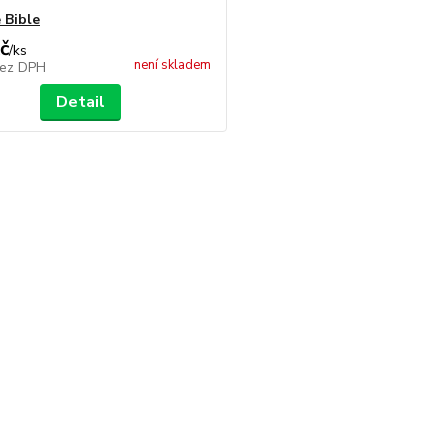
 Bible
č
/
ks
není skladem
ez DPH
Detail