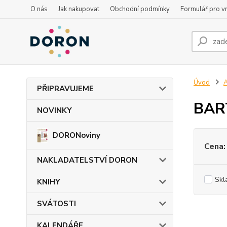
O nás
Jak nakupovat
Obchodní podmínky
Formulář pro vr
Úvod
PŘIPRAVUJEME
BAR
NOVINKY
DORONoviny
Cena:
NAKLADATELSTVÍ DORON
Skl
KNIHY
SVÁTOSTI
KALENDÁŘE