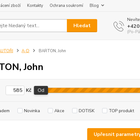
ácení zboží
Kontakty
Ochrana soukromí
Blog
Nevíte
Hledat
+420
(Po-Pá
AUTOŘI
A-D
BARTON, John
TON, John
Kč
Od
adem
Novinka
Akce
DOTISK
TOP produkt
Upřesnit parametr