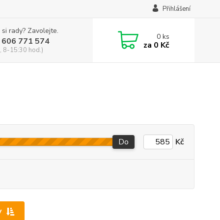
Přihlášení
 si rady? Zavolejte.
0
ks
 606 771 574
za
0 Kč
, 8-15:30 hod.)
Do
Kč
y