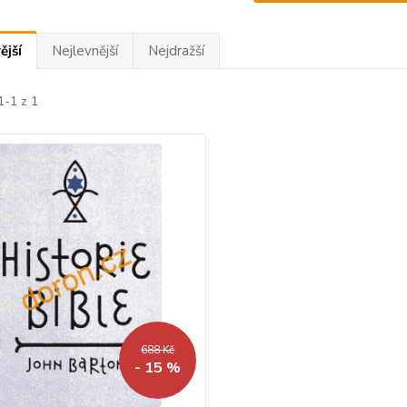
ější
Nejlevnější
Nejdražší
1-1 z 1
688 Kč
- 15 %