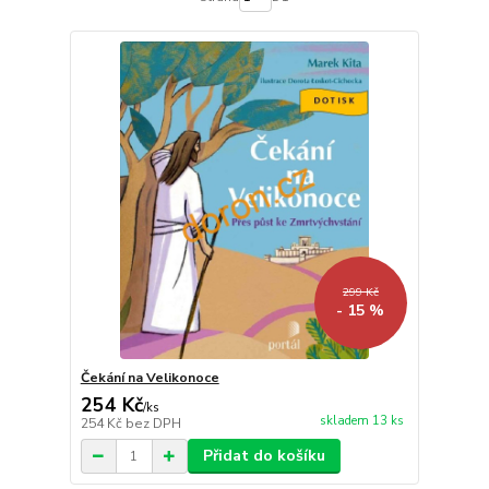
299 Kč
- 15 %
Čekání na Velikonoce
254 Kč
/
ks
skladem 13 ks
254 Kč
bez DPH
Přidat do košíku