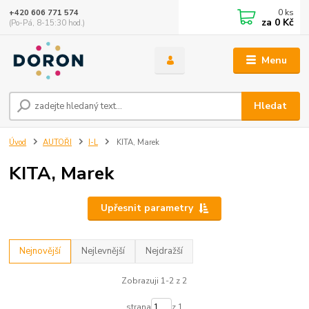
0
ks
+420 606 771 574
za
0 Kč
(Po-Pá, 8-15:30 hod.)
Menu
Hledat
Úvod
AUTOŘI
I-L
KITA, Marek
KITA, Marek
Upřesnit parametry
Nejnovější
Nejlevnější
Nejdražší
Zobrazuji 1-2 z 2
strana
z 1