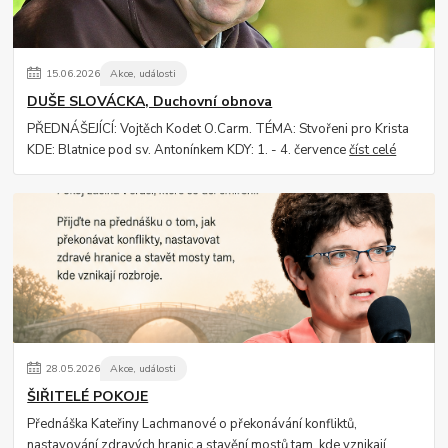
15
.
06
.
2026
Akce, události
DUŠE SLOVÁCKA, Duchovní obnova
PŘEDNÁŠEJÍCÍ: Vojtěch Kodet O.Carm. TÉMA: Stvořeni pro Krista
KDE: Blatnice pod sv. Antonínkem KDY: 1. - 4. července
číst celé
28
.
05
.
2026
Akce, události
ŠIŘITELÉ POKOJE
Přednáška Kateřiny Lachmanové o překonávání konfliktů,
nastavování zdravých hranic a stavění mostů tam, kde vznikají