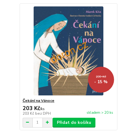
239 Kč
- 15 %
Čekání na Vánoce
203 Kč
/
ks
skladem > 20 ks
203 Kč
bez DPH
Přidat do košíku