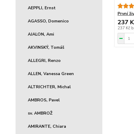
AEPPLI, Ernst
První ž
AGASSO, Domenico
237 K
237 Kč
b
AJALON, Ami
AKVINSKÝ, Tomáš
ALLEGRI, Renzo
ALLEN, Vanessa Green
ALTRICHTER, Michal
AMBROS, Pavel
sv. AMBROŽ
AMIRANTE, Chiara