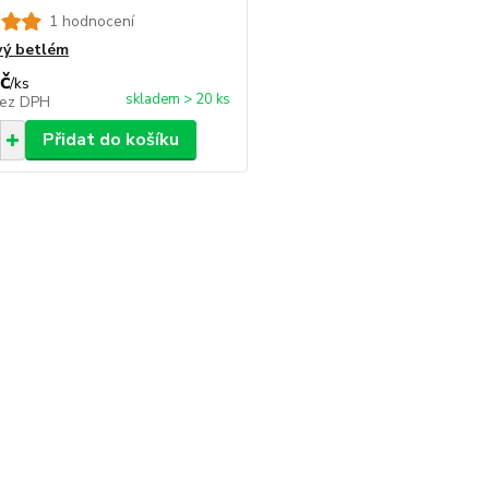
1 hodnocení
ivý betlém
č
/
ks
skladem > 20 ks
ez DPH
Přidat do košíku