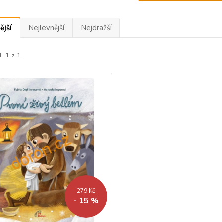
ější
Nejlevnější
Nejdražší
1-1 z 1
279 Kč
- 15 %