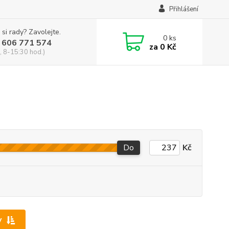
Přihlášení
 si rady? Zavolejte.
0
ks
 606 771 574
za
0 Kč
, 8-15:30 hod.)
Do
Kč
y