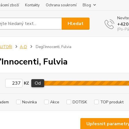
ácení zboží
Kontakty
Ochrana soukromí
Blog
Nevíte
Hledat
+420
(Po-Pá
AUTOŘI
A-D
Degl’Innocenti, Fulvia
’Innocenti, Fulvia
Kč
Od
adem
Novinka
Akce
DOTISK
TOP produkt
Upřesnit parametr