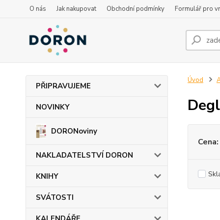
O nás
Jak nakupovat
Obchodní podmínky
Formulář pro vr
Úvod
PŘIPRAVUJEME
Degl
NOVINKY
DORONoviny
Cena:
NAKLADATELSTVÍ DORON
Skl
KNIHY
SVÁTOSTI
KALENDÁŘE