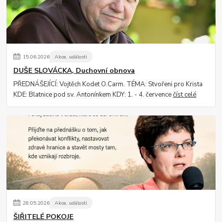
15
.
06
.
2026
Akce, události
DUŠE SLOVÁCKA, Duchovní obnova
PŘEDNÁŠEJÍCÍ: Vojtěch Kodet O.Carm. TÉMA: Stvořeni pro Krista
KDE: Blatnice pod sv. Antonínkem KDY: 1. - 4. července
číst celé
28
.
05
.
2026
Akce, události
ŠIŘITELÉ POKOJE