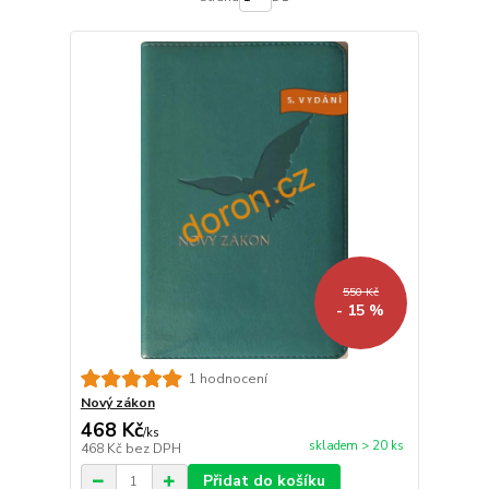
550 Kč
- 15 %
1 hodnocení
Nový zákon
468 Kč
/
ks
skladem > 20 ks
468 Kč
bez DPH
Přidat do košíku