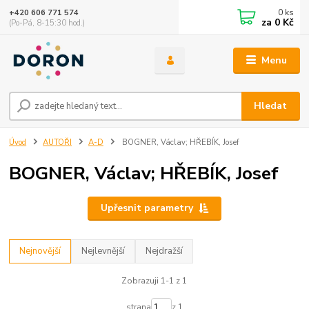
0
ks
+420 606 771 574
za
0 Kč
(Po-Pá, 8-15:30 hod.)
Menu
Hledat
Úvod
AUTOŘI
A-D
BOGNER, Václav; HŘEBÍK, Josef
BOGNER, Václav; HŘEBÍK, Josef
Upřesnit parametry
Nejnovější
Nejlevnější
Nejdražší
Zobrazuji 1-1 z 1
strana
z 1