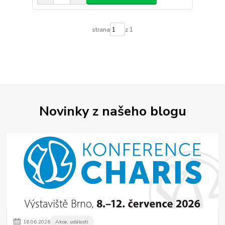
strana
z 1
Novinky z našeho blogu
16
.
06
.
2026
Akce, události