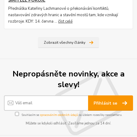
ŠIŘITELÉ POKOJE
Přednáška Kateřiny Lachmanové o překonávání konfliktů,
nastavování zdravých hranic a stavění mostů tam, kde vznikají
rozbroje. KDY: 14. června ...
číst celé
Zobrazit všechny články
Nepropásněte novinky, akce a
slevy!
Přihlásit se
Souhlasím se
zpracováním osobních údajů
za účelem rozesílky newsletteru.
Můžete se kdykoli odhlásit. Zasíláme jednou za 14 dní.