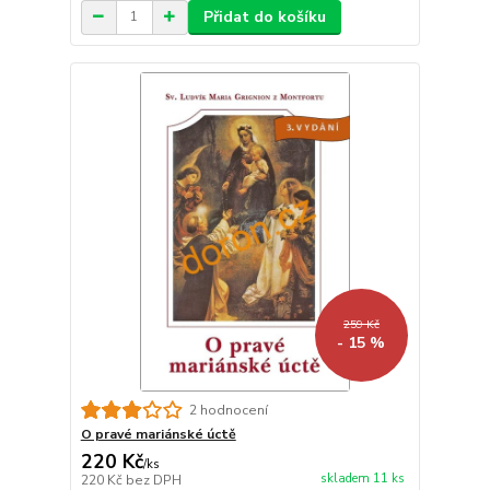
Přidat do košíku
259 Kč
- 15 %
2 hodnocení
O pravé mariánské úctě
220 Kč
/
ks
skladem 11 ks
220 Kč
bez DPH