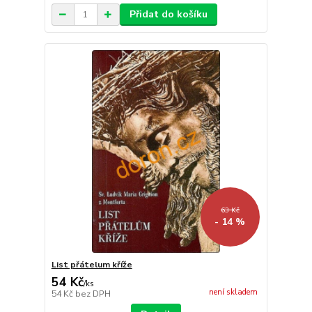
Přidat do košíku
63 Kč
- 14 %
List přátelum kříže
54 Kč
/
ks
není skladem
54 Kč
bez DPH