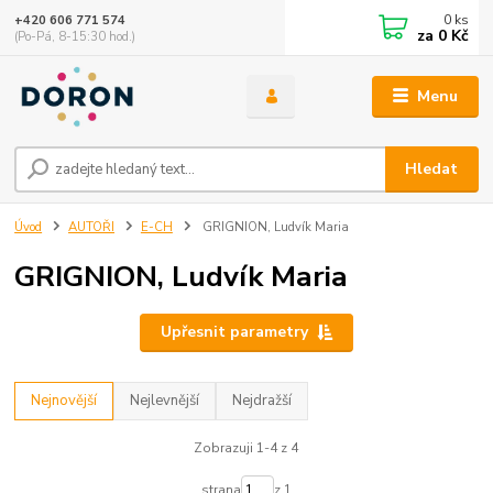
0
ks
+420 606 771 574
za
0 Kč
(Po-Pá, 8-15:30 hod.)
Menu
Hledat
Úvod
AUTOŘI
E-CH
GRIGNION, Ludvík Maria
GRIGNION, Ludvík Maria
Upřesnit parametry
Nejnovější
Nejlevnější
Nejdražší
Zobrazuji 1-4 z 4
strana
z 1