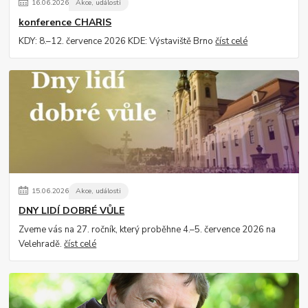
16
.
06
.
2026
Akce, události
konference CHARIS
KDY: 8.–12. července 2026 KDE: Výstaviště Brno
číst celé
15
.
06
.
2026
Akce, události
DNY LIDÍ DOBRÉ VŮLE
Zveme vás na 27. ročník, který proběhne 4.–5. července 2026 na
Velehradě.
číst celé