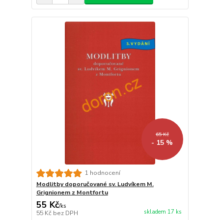
65 Kč
- 15 %
1 hodnocení
Modlitby doporučované sv. Ludvíkem M.
Grignionem z Montfortu
55 Kč
/
ks
skladem 17 ks
55 Kč
bez DPH