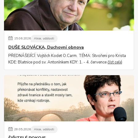
15
.
06
.
2026
Akce, události
DUŠE SLOVÁCKA, Duchovní obnova
PŘEDNÁŠEJÍCÍ: Vojtěch Kodet O.Carm. TÉMA: Stvořeni pro Krista
KDE: Blatnice pod sv. Antonínkem KDY: 1. - 4. července
číst celé
28
.
05
.
2026
Akce, události