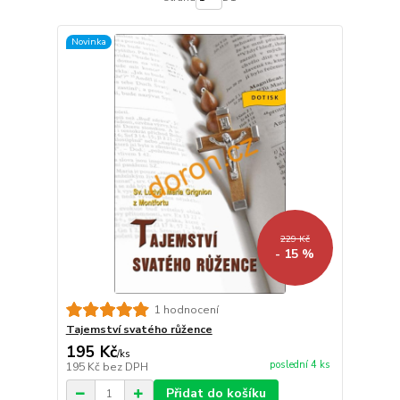
Novinka
229 Kč
- 15 %
1 hodnocení
Tajemství svatého růžence
195 Kč
/
ks
poslední 4 ks
195 Kč
bez DPH
Přidat do košíku