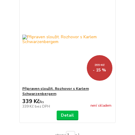
399 Kč
- 15 %
Připraven sloužit. Rozhovor s Karlem
Schwarzenbergem
339 Kč
/
ks
není skladem
339 Kč
bez DPH
Detail
strana
z 1