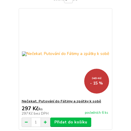
349 Kč
- 15 %
Nečekat. Putování do Fátimy a zpátky k sobě
297 Kč
/
ks
posledních 6 ks
297 Kč
bez DPH
Přidat do košíku