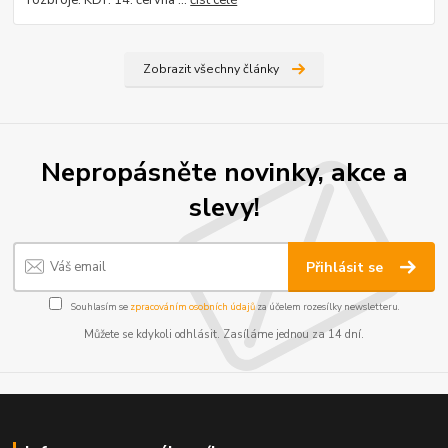
rozbroje. KDY: 14. června ...
číst celé
Zobrazit všechny články
Nepropásněte novinky, akce a
slevy!
Přihlásit se
Souhlasím se
zpracováním osobních údajů
za účelem rozesílky newsletteru.
Můžete se kdykoli odhlásit. Zasíláme jednou za 14 dní.