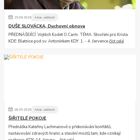
15
.
06
.
2026
Akce, události
DUŠE SLOVÁCKA, Duchovní obnova
PŘEDNÁŠEJÍCÍ: Vojtěch Kodet O.Carm. TÉMA: Stvořeni pro Krista
KDE: Blatnice pod sv. Antonínkem KDY: 1. - 4. července
číst celé
28
.
05
.
2026
Akce, události
ŠIŘITELÉ POKOJE
Přednáška Kateřiny Lachmanové o překonávání konfliktů,
nastavování zdravých hranic a stavění mostů tam, kde vznikají