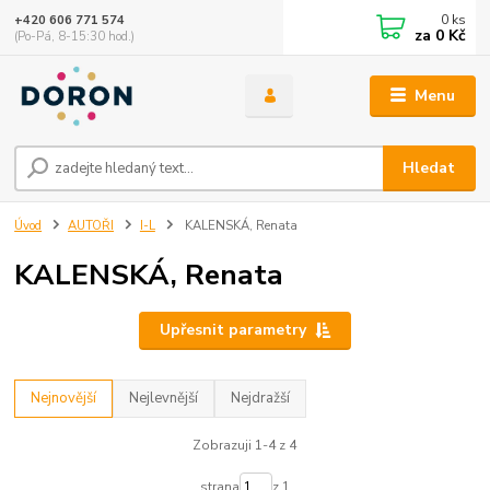
0
ks
+420 606 771 574
za
0 Kč
(Po-Pá, 8-15:30 hod.)
Menu
Hledat
Úvod
AUTOŘI
I-L
KALENSKÁ, Renata
KALENSKÁ, Renata
Upřesnit parametry
Nejnovější
Nejlevnější
Nejdražší
Zobrazuji 1-4 z 4
strana
z 1