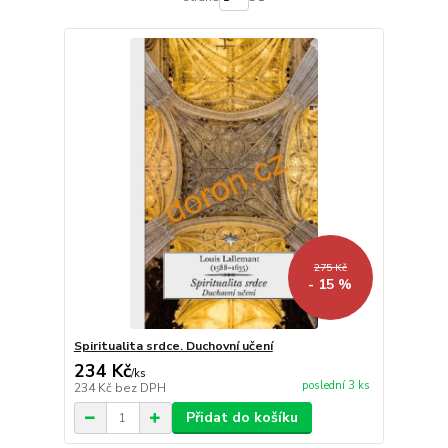
275 Kč
- 15 %
Spiritualita srdce. Duchovní učení
234 Kč
/
ks
poslední 3 ks
234 Kč
bez DPH
Přidat do košíku