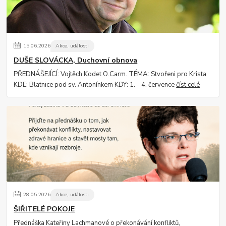
15
.
06
.
2026
Akce, události
DUŠE SLOVÁCKA, Duchovní obnova
PŘEDNÁŠEJÍCÍ: Vojtěch Kodet O.Carm. TÉMA: Stvořeni pro Krista
KDE: Blatnice pod sv. Antonínkem KDY: 1. - 4. července
číst celé
28
.
05
.
2026
Akce, události
ŠIŘITELÉ POKOJE
Přednáška Kateřiny Lachmanové o překonávání konfliktů,