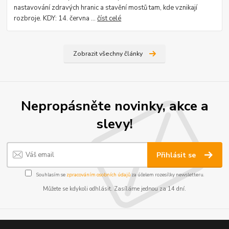
nastavování zdravých hranic a stavění mostů tam, kde vznikají
rozbroje. KDY: 14. června ...
číst celé
Zobrazit všechny články
Nepropásněte novinky, akce a
slevy!
Přihlásit se
Souhlasím se
zpracováním osobních údajů
za účelem rozesílky newsletteru.
Můžete se kdykoli odhlásit. Zasíláme jednou za 14 dní.