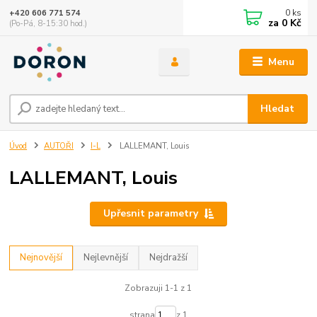
0
ks
+420 606 771 574
za
0 Kč
(Po-Pá, 8-15:30 hod.)
Menu
Hledat
Úvod
AUTOŘI
I-L
LALLEMANT, Louis
LALLEMANT, Louis
Upřesnit parametry
Nejnovější
Nejlevnější
Nejdražší
Zobrazuji 1-1 z 1
strana
z 1