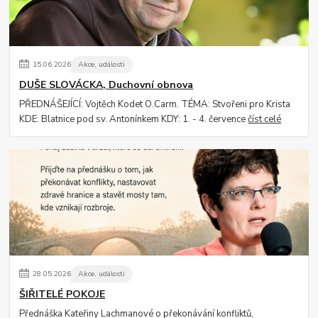
15
.
06
.
2026
Akce, události
DUŠE SLOVÁCKA, Duchovní obnova
PŘEDNÁŠEJÍCÍ: Vojtěch Kodet O.Carm. TÉMA: Stvořeni pro Krista
KDE: Blatnice pod sv. Antonínkem KDY: 1. - 4. července
číst celé
28
.
05
.
2026
Akce, události
ŠIŘITELÉ POKOJE
Přednáška Kateřiny Lachmanové o překonávání konfliktů,