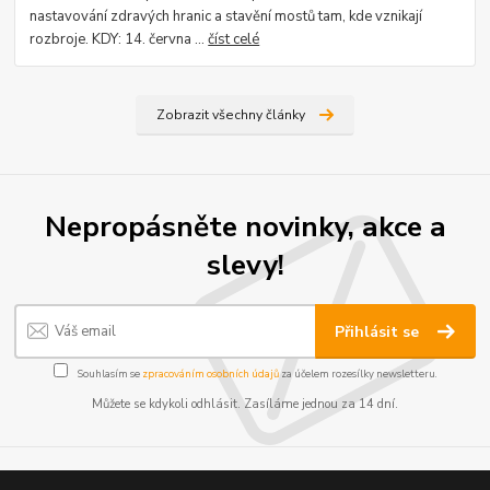
nastavování zdravých hranic a stavění mostů tam, kde vznikají
rozbroje. KDY: 14. června ...
číst celé
Zobrazit všechny články
Nepropásněte novinky, akce a
slevy!
Přihlásit se
Souhlasím se
zpracováním osobních údajů
za účelem rozesílky newsletteru.
Můžete se kdykoli odhlásit. Zasíláme jednou za 14 dní.