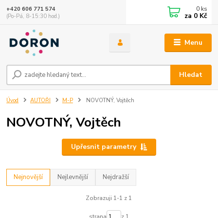
0
ks
+420 606 771 574
za
0 Kč
(Po-Pá, 8-15:30 hod.)
Menu
Hledat
Úvod
AUTOŘI
M-P
NOVOTNÝ, Vojtěch
NOVOTNÝ, Vojtěch
Upřesnit parametry
Nejnovější
Nejlevnější
Nejdražší
Zobrazuji 1-1 z 1
strana
z 1