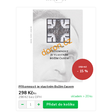
350 Kč
- 15 %
Přítomnost je vlastním Božím časem
298 Kč
/
ks
skladem > 20 ks
298 Kč
bez DPH
Přidat do košíku