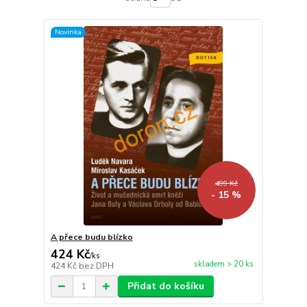
Novinka
499 Kč
- 15 %
A přece budu blízko
424 Kč
/
ks
skladem > 20 ks
424 Kč
bez DPH
Přidat do košíku