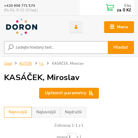
0
ks
+420 606 771 574
za
0 Kč
(Po-Pá, 8-15:30 hod.)
Menu
Hledat
Úvod
AUTOŘI
I-L
KASÁČEK, Miroslav
KASÁČEK, Miroslav
Upřesnit parametry
Nejnovější
Nejlevnější
Nejdražší
Zobrazuji 1-1 z 1
strana
z 1