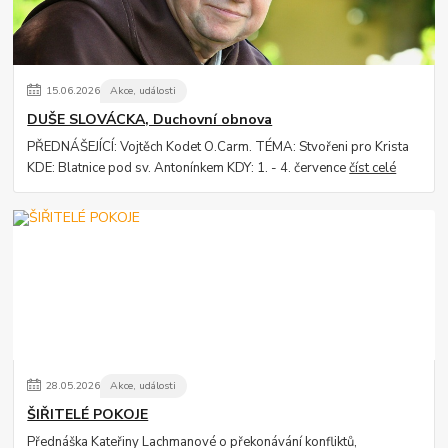
15
.
06
.
2026
Akce, události
DUŠE SLOVÁCKA, Duchovní obnova
PŘEDNÁŠEJÍCÍ: Vojtěch Kodet O.Carm. TÉMA: Stvořeni pro Krista
KDE: Blatnice pod sv. Antonínkem KDY: 1. - 4. července
číst celé
28
.
05
.
2026
Akce, události
ŠIŘITELÉ POKOJE
Přednáška Kateřiny Lachmanové o překonávání konfliktů,