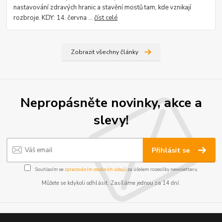
nastavování zdravých hranic a stavění mostů tam, kde vznikají
rozbroje. KDY: 14. června ...
číst celé
Zobrazit všechny články
Nepropásněte novinky, akce a
slevy!
Přihlásit se
Souhlasím se
zpracováním osobních údajů
za účelem rozesílky newsletteru.
Můžete se kdykoli odhlásit. Zasíláme jednou za 14 dní.