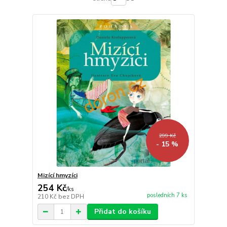
299 Kč
- 15 %
Mizící hmyzíci
254 Kč
/
ks
posledních 7 ks
210 Kč
bez DPH
Přidat do košíku