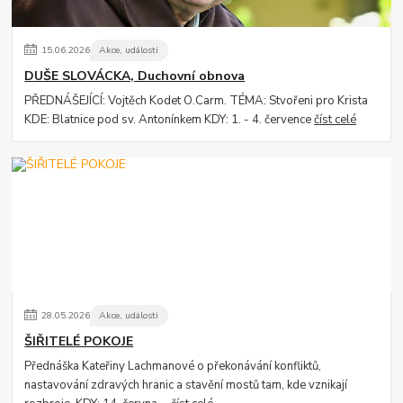
15
.
06
.
2026
Akce, události
DUŠE SLOVÁCKA, Duchovní obnova
PŘEDNÁŠEJÍCÍ: Vojtěch Kodet O.Carm. TÉMA: Stvořeni pro Krista
KDE: Blatnice pod sv. Antonínkem KDY: 1. - 4. července
číst celé
28
.
05
.
2026
Akce, události
ŠIŘITELÉ POKOJE
Přednáška Kateřiny Lachmanové o překonávání konfliktů,
nastavování zdravých hranic a stavění mostů tam, kde vznikají