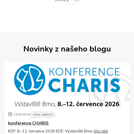
strana
z 1
Novinky z našeho blogu
16
.
06
.
2026
Akce, události
konference CHARIS
KDY: 8.–12. července 2026 KDE: Výstaviště Brno
číst celé