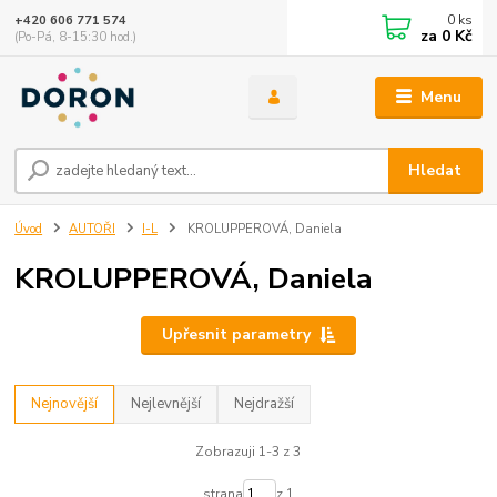
0
ks
+420 606 771 574
za
0 Kč
(Po-Pá, 8-15:30 hod.)
Menu
Hledat
Úvod
AUTOŘI
I-L
KROLUPPEROVÁ, Daniela
KROLUPPEROVÁ, Daniela
Upřesnit parametry
Nejnovější
Nejlevnější
Nejdražší
Zobrazuji 1-3 z 3
strana
z 1