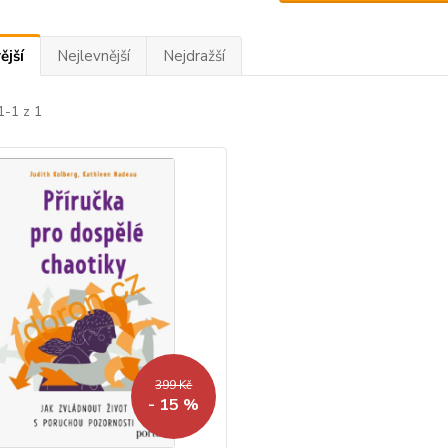
ější
Nejlevnější
Nejdražší
1-1 z 1
399 Kč
- 15 %