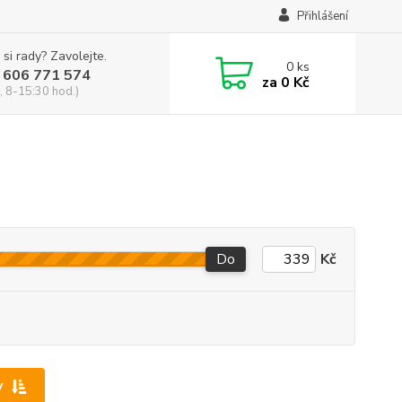
Přihlášení
 si rady? Zavolejte.
0
ks
 606 771 574
za
0 Kč
, 8-15:30 hod.)
Do
Kč
y