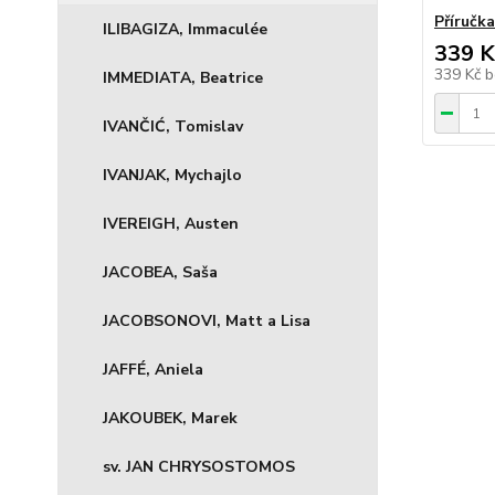
Příručk
ILIBAGIZA, Immaculée
339 K
339 Kč
b
IMMEDIATA, Beatrice
IVANČIĆ, Tomislav
IVANJAK, Mychajlo
IVEREIGH, Austen
JACOBEA, Saša
JACOBSONOVI, Matt a Lisa
JAFFÉ, Aniela
JAKOUBEK, Marek
sv. JAN CHRYSOSTOMOS