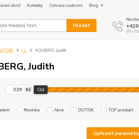
ácení zboží
Kontakty
Ochrana soukromí
Blog
Nevíte
Hledat
+420
(Po-Pá
AUTOŘI
I-L
KOLBERG, Judith
ERG, Judith
Kč
Od
adem
Novinka
Akce
DOTISK
TOP produkt
Upřesnit parametr