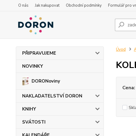
O nás
Jak nakupovat
Obchodní podmínky
Formulář pro vr
Úvod
PŘIPRAVUJEME
KOLB
NOVINKY
DORONoviny
Cena:
NAKLADATELSTVÍ DORON
Skl
KNIHY
SVÁTOSTI
KALENDÁŘE