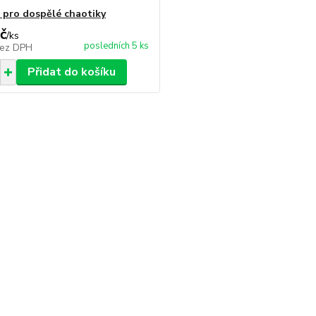
a pro dospělé chaotiky
č
/
ks
posledních 5 ks
ez DPH
Přidat do košíku