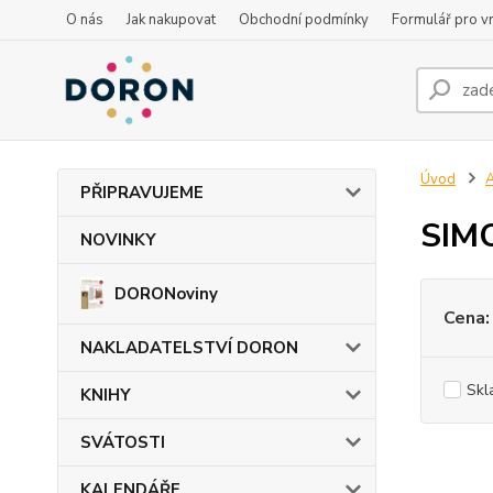
O nás
Jak nakupovat
Obchodní podmínky
Formulář pro vr
Úvod
PŘIPRAVUJEME
SIMO
NOVINKY
DORONoviny
Cena:
NAKLADATELSTVÍ DORON
Skl
KNIHY
SVÁTOSTI
KALENDÁŘE