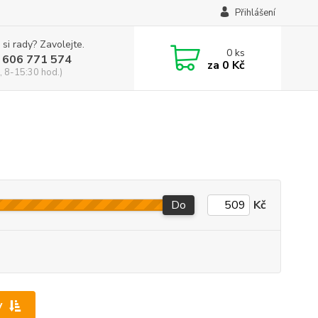
Přihlášení
 si rady? Zavolejte.
0
ks
 606 771 574
za
0 Kč
, 8-15:30 hod.)
Do
Kč
y