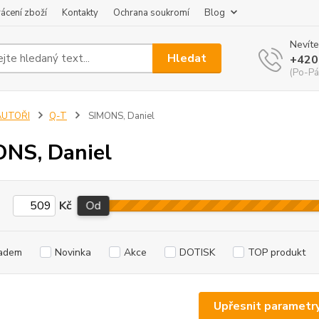
ácení zboží
Kontakty
Ochrana soukromí
Blog
Nevíte
Hledat
+420
(Po-Pá
AUTOŘI
Q-T
SIMONS, Daniel
NS, Daniel
Kč
Od
adem
Novinka
Akce
DOTISK
TOP produkt
Upřesnit parametr