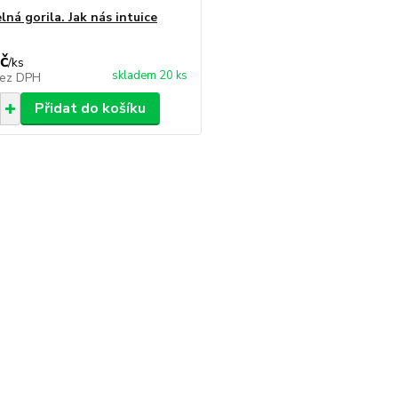
lná gorila. Jak nás intuice
č
/
ks
skladem 20 ks
ez DPH
Přidat do košíku