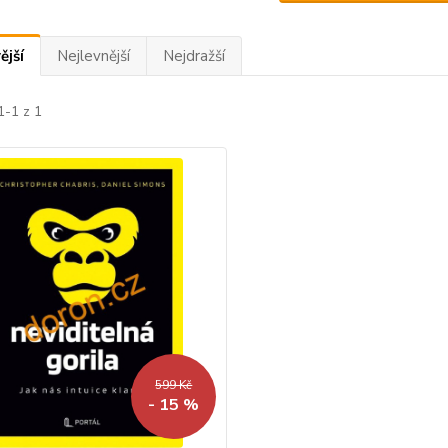
ější
Nejlevnější
Nejdražší
1-1 z 1
599 Kč
- 15 %