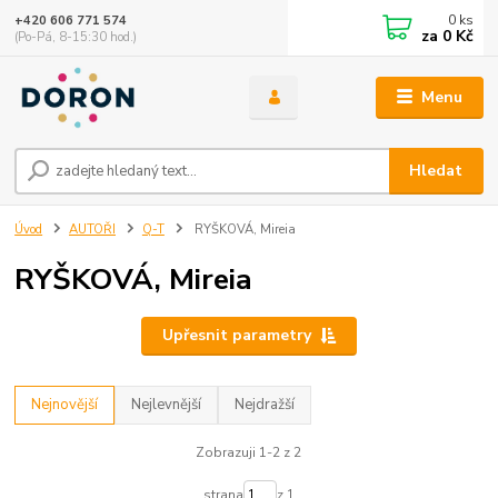
0
ks
+420 606 771 574
za
0 Kč
(Po-Pá, 8-15:30 hod.)
Menu
Hledat
Úvod
AUTOŘI
Q-T
RYŠKOVÁ, Mireia
RYŠKOVÁ, Mireia
Upřesnit parametry
Nejnovější
Nejlevnější
Nejdražší
Zobrazuji 1-2 z 2
strana
z 1