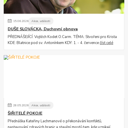
15
.
06
.
2026
Akce, události
DUŠE SLOVÁCKA, Duchovní obnova
PŘEDNÁŠEJÍCÍ: Vojtěch Kodet O.Carm. TÉMA: Stvořeni pro Krista
KDE: Blatnice pod sv. Antonínkem KDY: 1. - 4. července
číst celé
28
.
05
.
2026
Akce, události
ŠIŘITELÉ POKOJE
Přednáška Kateřiny Lachmanové o překonávání konfliktů,
nastavování zdravých hranic a stavění mostů tam, kde vznikají