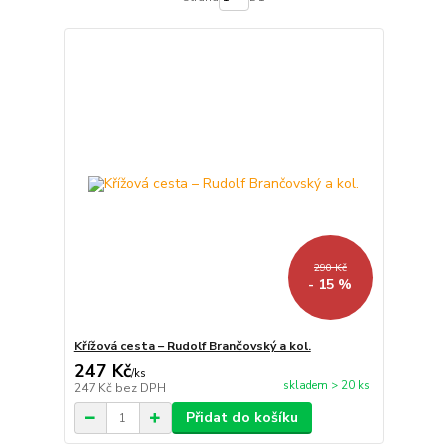
290 Kč
- 15 %
Křížová cesta – Rudolf Brančovský a kol.
247 Kč
/
ks
skladem > 20 ks
247 Kč
bez DPH
Přidat do košíku