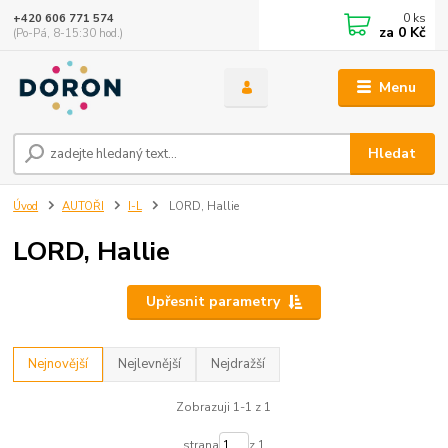
0
ks
+420 606 771 574
za
0 Kč
(Po-Pá, 8-15:30 hod.)
Menu
Hledat
Úvod
AUTOŘI
I-L
LORD, Hallie
LORD, Hallie
Upřesnit parametry
Nejnovější
Nejlevnější
Nejdražší
Zobrazuji 1-1 z 1
strana
z 1