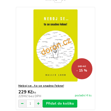
269 Kč
- 15 %
Neboj se…to se snadno řekne!
229 Kč
/
ks
poslední 4 ks
229 Kč
bez DPH
Přidat do košíku