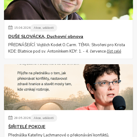
15
.
06
.
2026
Akce, události
DUŠE SLOVÁCKA, Duchovní obnova
PŘEDNÁŠEJÍCÍ: Vojtěch Kodet O.Carm. TÉMA: Stvořeni pro Krista
KDE: Blatnice pod sv. Antonínkem KDY: 1. - 4. července
číst celé
28
.
05
.
2026
Akce, události
ŠIŘITELÉ POKOJE
Přednáška Kateřiny Lachmanové o překonávání konfliktů,