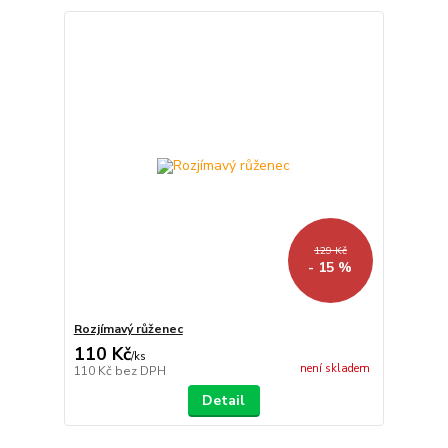
129 Kč
- 15 %
Rozjímavý růženec
110 Kč
/
ks
není skladem
110 Kč
bez DPH
Detail