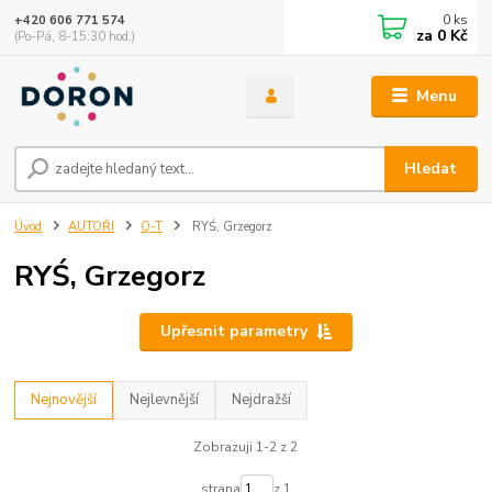
0
ks
+420 606 771 574
za
0 Kč
(Po-Pá, 8-15:30 hod.)
Menu
Hledat
Úvod
AUTOŘI
Q-T
RYŚ, Grzegorz
RYŚ, Grzegorz
Upřesnit parametry
Nejnovější
Nejlevnější
Nejdražší
Zobrazuji 1-2 z 2
strana
z 1