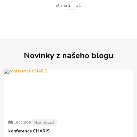
strana
z 1
Novinky z našeho blogu
16
.
06
.
2026
Akce, události
konference CHARIS