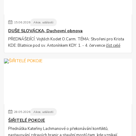
15
.
06
.
2026
Akce, události
DUŠE SLOVÁCKA, Duchovní obnova
PŘEDNÁŠEJÍCÍ: Vojtěch Kodet O.Carm. TÉMA: Stvořeni pro Krista
KDE: Blatnice pod sv. Antonínkem KDY: 1. - 4. července
číst celé
28
.
05
.
2026
Akce, události
ŠIŘITELÉ POKOJE
Přednáška Kateřiny Lachmanové o překonávání konfliktů,
nastavování zdravých hranic a stavění mostů tam, kde vznikají