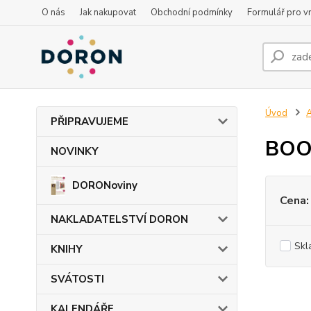
O nás
Jak nakupovat
Obchodní podmínky
Formulář pro vr
Úvod
PŘIPRAVUJEME
BOO
NOVINKY
DORONoviny
Cena:
NAKLADATELSTVÍ DORON
Skl
KNIHY
SVÁTOSTI
KALENDÁŘE