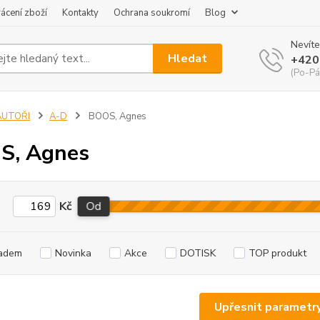
ácení zboží
Kontakty
Ochrana soukromí
Blog
Nevíte
Hledat
+420
(Po-Pá
AUTOŘI
A-D
BOOS, Agnes
S, Agnes
Kč
Od
adem
Novinka
Akce
DOTISK
TOP produkt
Upřesnit parametr