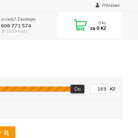
Přihlášení
 si rady? Zavolejte.
0
ks
 606 771 574
za
0 Kč
, 8-15:30 hod.)
Do
Kč
y