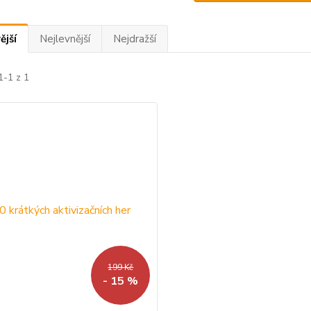
ější
Nejlevnější
Nejdražší
1-1 z 1
199 Kč
- 15 %