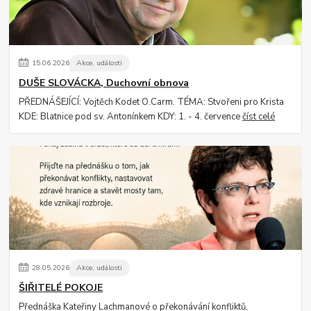
15
.
06
.
2026
Akce, události
DUŠE SLOVÁCKA, Duchovní obnova
PŘEDNÁŠEJÍCÍ: Vojtěch Kodet O.Carm. TÉMA: Stvořeni pro Krista
KDE: Blatnice pod sv. Antonínkem KDY: 1. - 4. července
číst celé
28
.
05
.
2026
Akce, události
ŠIŘITELÉ POKOJE
Přednáška Kateřiny Lachmanové o překonávání konfliktů,