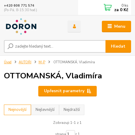
0
ks
+420 606 771 574
za
0 Kč
(Po-Pá, 8-15:30 hod.)
Menu
Hledat
Úvod
AUTOŘI
M-P
OTTOMANSKÁ, Vladimíra
OTTOMANSKÁ, Vladimíra
Upřesnit parametry
Nejnovější
Nejlevnější
Nejdražší
Zobrazuji 1-1 z 1
strana
z 1