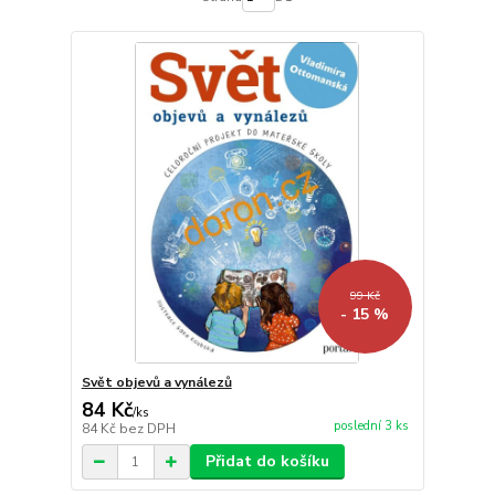
99 Kč
- 15 %
Svět objevů a vynálezů
84 Kč
/
ks
poslední 3 ks
84 Kč
bez DPH
Přidat do košíku