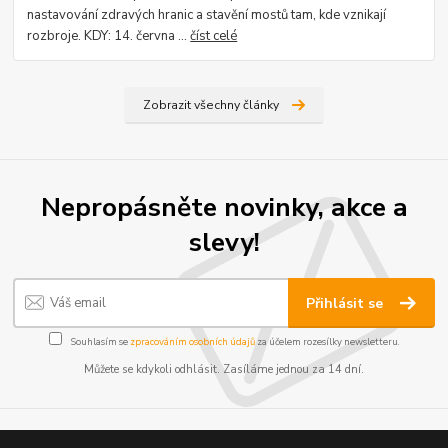
nastavování zdravých hranic a stavění mostů tam, kde vznikají
rozbroje. KDY: 14. června ...
číst celé
Zobrazit všechny články
Nepropásněte novinky, akce a
slevy!
Přihlásit se
Souhlasím se
zpracováním osobních údajů
za účelem rozesílky newsletteru.
Můžete se kdykoli odhlásit. Zasíláme jednou za 14 dní.