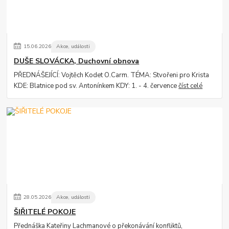
15
.
06
.
2026
Akce, události
DUŠE SLOVÁCKA, Duchovní obnova
PŘEDNÁŠEJÍCÍ: Vojtěch Kodet O.Carm. TÉMA: Stvořeni pro Krista
KDE: Blatnice pod sv. Antonínkem KDY: 1. - 4. července
číst celé
28
.
05
.
2026
Akce, události
ŠIŘITELÉ POKOJE
Přednáška Kateřiny Lachmanové o překonávání konfliktů,