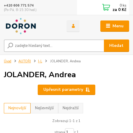
0
ks
+420 606 771 574
za
0 Kč
(Po-Pá, 8-15:30 hod.)
Menu
Hledat
Úvod
AUTOŘI
I-L
JOLANDER, Andrea
JOLANDER, Andrea
Upřesnit parametry
Nejnovější
Nejlevnější
Nejdražší
Zobrazuji 1-1 z 1
strana
z 1