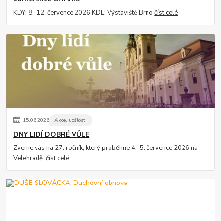
KDY: 8.–12. července 2026 KDE: Výstaviště Brno
číst celé
15
.
06
.
2026
Akce, události
DNY LIDÍ DOBRÉ VŮLE
Zveme vás na 27. ročník, který proběhne 4.–5. července 2026 na
Velehradě.
číst celé