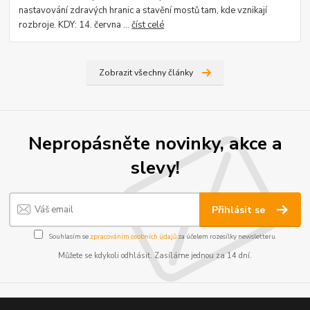
nastavování zdravých hranic a stavění mostů tam, kde vznikají
rozbroje. KDY: 14. června ...
číst celé
Zobrazit všechny články
Nepropásněte novinky, akce a
slevy!
Přihlásit se
Souhlasím se
zpracováním osobních údajů
za účelem rozesílky newsletteru.
Můžete se kdykoli odhlásit. Zasíláme jednou za 14 dní.