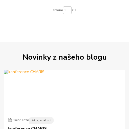
strana
z 1
Novinky z našeho blogu
16
.
06
.
2026
Akce, události
konference CHARIS