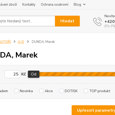
ácení zboží
Kontakty
Ochrana soukromí
Blog
Nevíte
Hledat
+420
(Po-Pá
AUTOŘI
A-D
DUNDA, Marek
DA, Marek
Kč
Od
adem
Novinka
Akce
DOTISK
TOP produkt
Upřesnit parametr