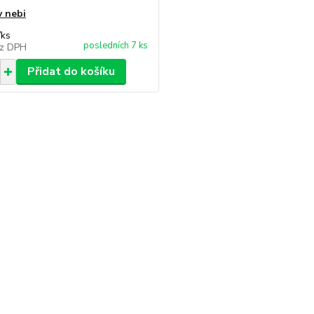
v nebi
/
ks
posledních 7 ks
z DPH
Přidat do košíku