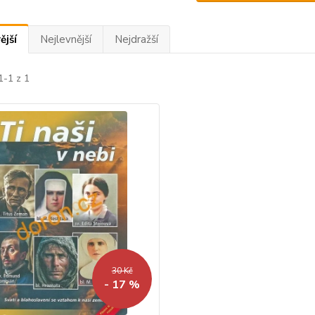
ější
Nejlevnější
Nejdražší
1-1 z 1
30 Kč
- 17 %