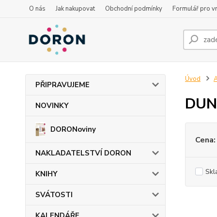
O nás
Jak nakupovat
Obchodní podmínky
Formulář pro vr
Úvod
PŘIPRAVUJEME
DUN
NOVINKY
DORONoviny
Cena:
NAKLADATELSTVÍ DORON
Skl
KNIHY
SVÁTOSTI
KALENDÁŘE