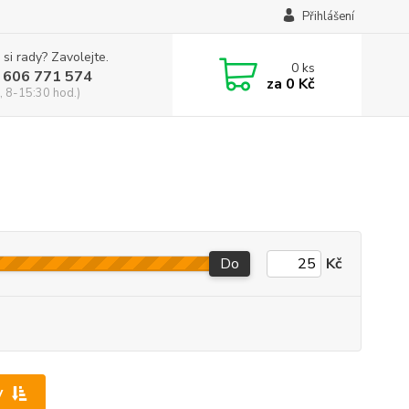
Přihlášení
 si rady? Zavolejte.
0
ks
 606 771 574
za
0 Kč
, 8-15:30 hod.)
Do
Kč
y