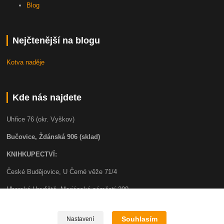
Blog
Nejčtenější na blogu
Kotva naděje
Kde nás najdete
Uhřice 76 (okr. Vyškov)
Bučovice, Ždánská 906 (sklad)
KNIHKUPECTVÍ:
České Budějovice, U Černé věže 71/4
Uherské Hradiště, Mariánské náměstí 200
Uherský Brod, Mariánské náměstí 13
Souhlasím
Nastavení