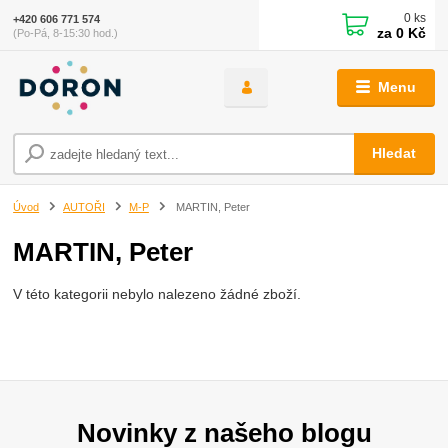
0
ks
+420 606 771 574
za
0 Kč
(Po-Pá, 8-15:30 hod.)
Menu
Hledat
Úvod
AUTOŘI
M-P
MARTIN, Peter
MARTIN, Peter
V této kategorii nebylo nalezeno žádné zboží.
Novinky z našeho blogu