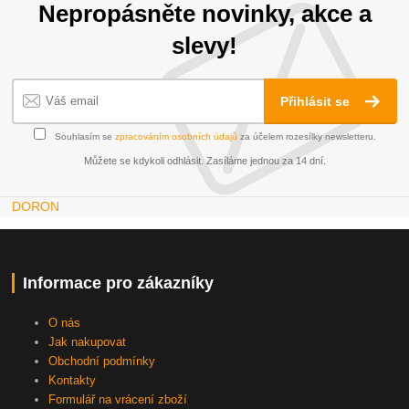
Nepropásněte novinky, akce a
slevy!
Přihlásit se
Souhlasím se
zpracováním osobních údajů
za účelem rozesílky newsletteru.
Můžete se kdykoli odhlásit. Zasíláme jednou za 14 dní.
DORON
Informace pro zákazníky
O nás
Jak nakupovat
Obchodní podmínky
Kontakty
Formulář na vrácení zboží