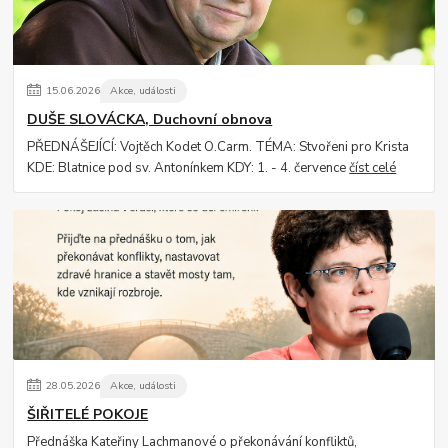
15
.
06
.
2026
Akce, události
DUŠE SLOVÁCKA, Duchovní obnova
PŘEDNÁŠEJÍCÍ: Vojtěch Kodet O.Carm. TÉMA: Stvořeni pro Krista
KDE: Blatnice pod sv. Antonínkem KDY: 1. - 4. července
číst celé
28
.
05
.
2026
Akce, události
ŠIŘITELÉ POKOJE
Přednáška Kateřiny Lachmanové o překonávání konfliktů,