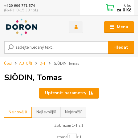
0
ks
+420 606 771 574
za
0 Kč
(Po-Pá, 8-15:30 hod.)
Menu
Hledat
Úvod
AUTOŘI
Q-T
SJÖDIN, Tomas
SJÖDIN, Tomas
Upřesnit parametry
Nejnovější
Nejlevnější
Nejdražší
Zobrazuji 1-1 z 1
strana
z 1