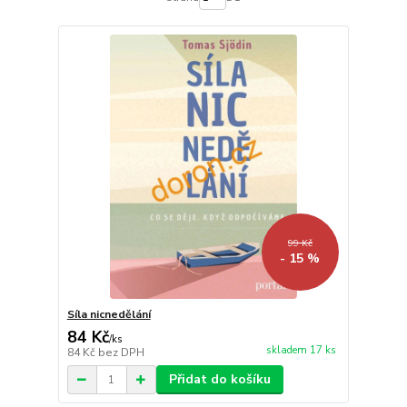
99 Kč
- 15 %
Síla nicnedělání
84 Kč
/
ks
skladem 17 ks
84 Kč
bez DPH
Přidat do košíku