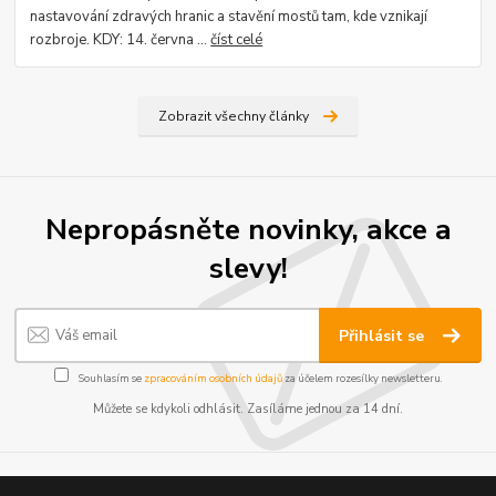
nastavování zdravých hranic a stavění mostů tam, kde vznikají
rozbroje. KDY: 14. června ...
číst celé
Zobrazit všechny články
Nepropásněte novinky, akce a
slevy!
Přihlásit se
Souhlasím se
zpracováním osobních údajů
za účelem rozesílky newsletteru.
Můžete se kdykoli odhlásit. Zasíláme jednou za 14 dní.